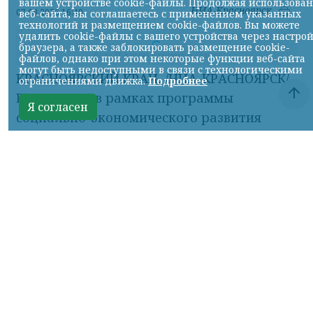
вашем устройстве cookie-файлы. Продолжая использова
НИА-Красноярск
07.08.2026 16:49
веб-сайта, вы соглашаетесь с применением указанных
технологий и размещением cookie-файлов. Вы можете
удалить cookie-файлы с вашего устройства через настро
браузера, а также заблокировать размещение cookie-
Фото ТГ-канала Владимира Сальдо
файлов, однако при этом некоторые функции веб-сайта
могут быть недоступными в связи с технологическими
КРАСНОЯРСКИЙ КРАЙ, /НИА-КРАСНОЯРСК/.
ограничениями движка.
Подробнее
В этом году в рамках программы
Я согласен
социально-экономического развития
региона реализуем 15 мероприятий по
строительству и капитальному ремонту.
Основной объём финансирования на эти
цели — 4,7 млрд рублей — поступил по
госпрограмме «Восстановление
воссоединённых субъектов Российской
Федерации». Эти средства идут на
капремонт многоквартирных домов,
модернизацию коммунальных сетей и