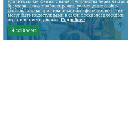
удалить cookie-файлы с вашего устройства через настро
браузера, а также заблокировать размещение cookie-
НИА-Красноярск
07.08.2026 22:13
файлов, однако при этом некоторые функции веб-сайта
могут быть недоступными в связи с технологическими
ограничениями движка.
Подробнее
Я согласен
Фото: АО «СУЭК-Хакасия»
КРАСНОЯРСКИЙ КРАЙ, /НИА-
КРАСНОЯРСК/. Специалисты Бородинского
погрузочно-транспортного управления
стали призёрами Всероссийских