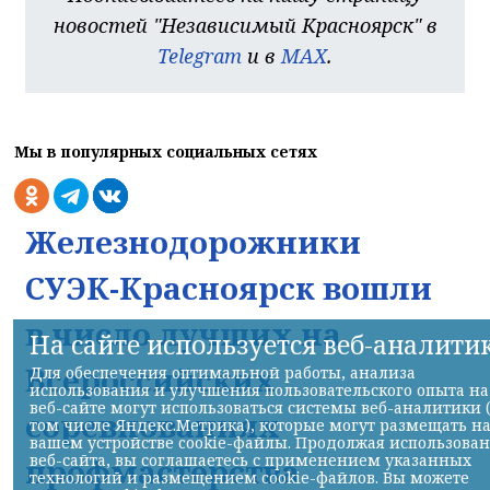
новостей "Независимый Красноярск" в
Telegram
и в
MAX
.
Мы в популярных социальных сетях
Железнодорожники
СУЭК-Красноярск вошли
в число лучших на
На сайте используется веб-аналити
Всероссийских
Для обеспечения оптимальной работы, анализа
использования и улучшения пользовательского опыта на
веб-сайте могут использоваться системы веб-аналитики 
соревнованиях
том числе Яндекс.Метрика), которые могут размещать н
вашем устройстве cookie-файлы. Продолжая использова
веб-сайта, вы соглашаетесь с применением указанных
профмастерства
технологий и размещением cookie-файлов. Вы можете