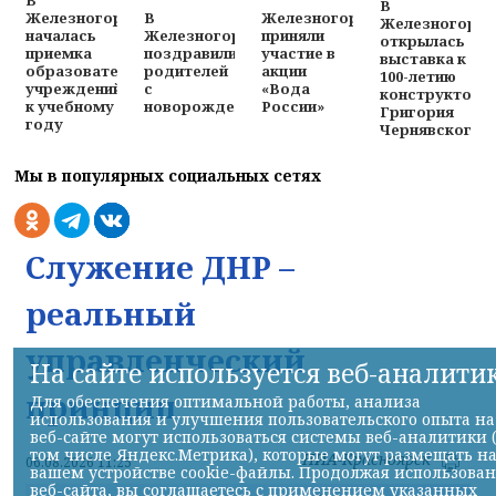
В
В
В
Железногорцы
Железногорске
Железногорск
Железногорске
приняли
началась
открылась
поздравили
участие в
приемка
выставка к
родителей
акции
образовательных
100-летию
с
«Вода
учреждений
конструктора
новорожденными
России»
к учебному
Григория
году
Чернявского
Мы в популярных социальных сетях
Служение ДНР –
реальный
управленческий
На сайте используется веб-аналити
принцип
Для обеспечения оптимальной работы, анализа
использования и улучшения пользовательского опыта на
веб-сайте могут использоваться системы веб-аналитики 
том числе Яндекс.Метрика), которые могут размещать н
НИА-Красноярск
06.08.2026 11:25
вашем устройстве cookie-файлы. Продолжая использова
веб-сайта, вы соглашаетесь с применением указанных