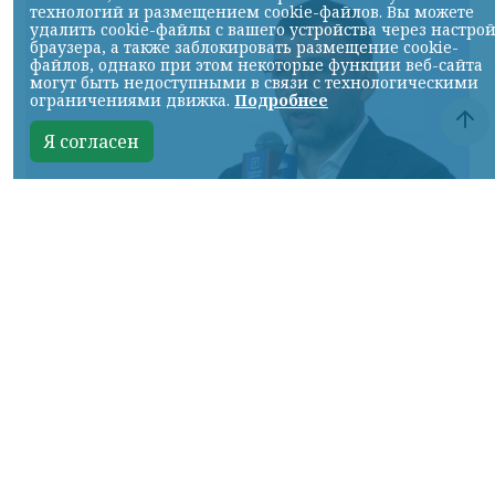
технологий и размещением cookie-файлов. Вы можете
удалить cookie-файлы с вашего устройства через настро
браузера, а также заблокировать размещение cookie-
файлов, однако при этом некоторые функции веб-сайта
могут быть недоступными в связи с технологическими
ограничениями движка.
Подробнее
Я согласен
Кадр ТГ-канала Донбасс решает"
КРАСНОЯРСКИЙ КРАЙ, /НИА-КРАСНОЯРСК/.
Выступил на Всероссийском молодежном
образовательном форуме «Территория
смыслов» и рассказал молодым
управленцам о том, как в Республике
превратили служение в конкретный,