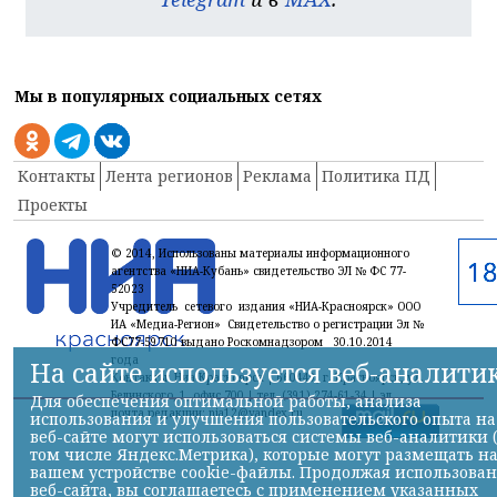
Мы в популярных социальных сетях
Контакты
Лента регионов
Реклама
Политика ПД
Проекты
© 2014, Использованы материалы информационного
агентства «НИА-Кубань» свидетельство ЭЛ № ФС 77-
52023
Учредитель сетевого издания «НИА-Красноярск» ООО
ИА «Медиа-Регион» Свидетельство о регистрации Эл №
ФС77-59710 выдано Роскомнадзором 30.10.2014
года
На сайте используется веб-аналити
Контакты: Ниа-Красноярск | 660449, г. Красноярск, ул.
Белинского, 1, офис 700 | тел. (391) 274-61-34,| эл.
Для обеспечения оптимальной работы, анализа
почта редакции: nia12@yandex.ru
использования и улучшения пользовательского опыта на
веб-сайте могут использоваться системы веб-аналитики 
том числе Яндекс.Метрика), которые могут размещать н
вашем устройстве cookie-файлы. Продолжая использова
веб-сайта, вы соглашаетесь с применением указанных