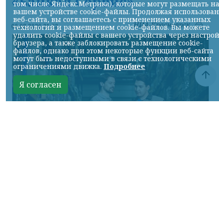
«Байкал Сервис»
том числе Яндекс.Метрика), которые могут размещать н
вашем устройстве cookie-файлы. Продолжая использова
веб-сайта, вы соглашаетесь с применением указанных
НИА-Красноярск
06.08.2026 21:22
технологий и размещением cookie-файлов. Вы можете
удалить cookie-файлы с вашего устройства через настро
браузера, а также заблокировать размещение cookie-
файлов, однако при этом некоторые функции веб-сайта
могут быть недоступными в связи с технологическими
ограничениями движка.
Подробнее
Я согласен
Фото предоставлено пресс-службой "Байкал Сервис"
КРАСНОЯРСКИЙ КРАЙ, /НИА-КРАСНОЯРСК/.
Авито Доставка расширяет направление