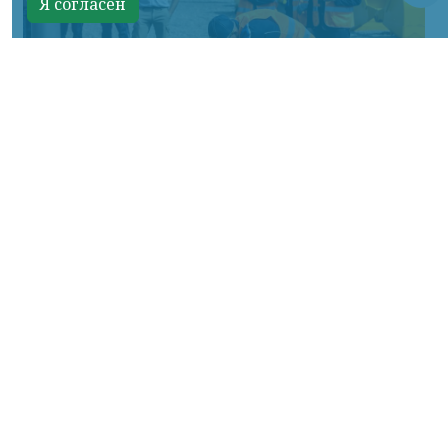
Я согласен
Фото: АО «СУЭК-Хакасия»
КРАСНОЯРСКИЙ КРАЙ, /НИА-
КРАСНОЯРСК/. Специалисты Бородинского
погрузочно-транспортного управления
стали призёрами Всероссийских
соревнований профессионального
мастерства «Логистический Олимп»,
которые прошли в Республике Хакасия.