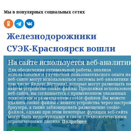
Мы в популярных социальных сетях
Железнодорожники
СУЭК-Красноярск вошли
в число лучших на
На сайте используется веб-аналити
Для обеспечения оптимальной работы, анализа
Всероссийских
использования и улучшения пользовательского опыта на
веб-сайте могут использоваться системы веб-аналитики 
соревнованиях
том числе Яндекс.Метрика), которые могут размещать н
вашем устройстве cookie-файлы. Продолжая использова
веб-сайта, вы соглашаетесь с применением указанных
профмастерства
технологий и размещением cookie-файлов. Вы можете
удалить cookie-файлы с вашего устройства через настро
браузера, а также заблокировать размещение cookie-
НИА-Красноярск
файлов, однако при этом некоторые функции веб-сайта
07.08.2026 22:13
могут быть недоступными в связи с технологическими
ограничениями движка.
Подробнее