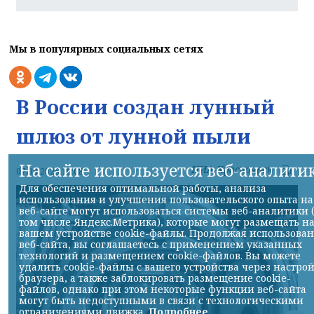
Мы в популярных социальных сетях
В России создан лунный
шлюз от лунной пыли
На сайте используется веб-аналити
НИА-Красноярск
07.08.2026 10:08
Для обеспечения оптимальной работы, анализа
использования и улучшения пользовательского опыта на
веб-сайте могут использоваться системы веб-аналитики 
том числе Яндекс.Метрика), которые могут размещать н
вашем устройстве cookie-файлы. Продолжая использова
веб-сайта, вы соглашаетесь с применением указанных
технологий и размещением cookie-файлов. Вы можете
удалить cookie-файлы с вашего устройства через настро
браузера, а также заблокировать размещение cookie-
файлов, однако при этом некоторые функции веб-сайта
могут быть недоступными в связи с технологическими
ограничениями движка.
Подробнее