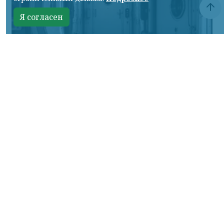
Я согласен
Кадр ТГ-канала "Спецоперация Z"
КРАСНОЯРСКИЙ КРАЙ, /НИА-КРАСНОЯРСК/.
В Московском авиационном институте
(МАИ) создали уникальный шлюз для
будущей лунной станции. Эту станцию
планируется строить совместно с Китаем
для финансирования.