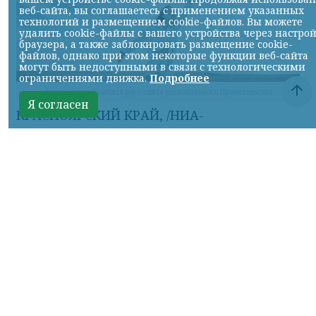
веб-сайта, вы соглашаетесь с применением указанных
технологий и размещением cookie-файлов. Вы можете
удалить cookie-файлы с вашего устройства через настро
браузера, а также заблокировать размещение cookie-
файлов, однако при этом некоторые функции веб-сайта
могут быть недоступными в связи с технологическими
ограничениями движка.
Подробнее
фото с сайта Бумбатл.рф с сайта регионального Правительства
Я согласен
КРАСНОЯРСКИЙ КРАЙ, /НИА-
КРАСНОЯРСК/. В России стартовала
Всероссийская акция «БумБатл». Жителей
Красноярского края приглашают сделать
из макулатуры воздушного змея.
Запечатлеть полёт воздушного змея
нужно на фото или видео и поделиться
результатом в социальных сетях.
Публикации обязательно должны
сопровождаться хештегами: #бумбатл,