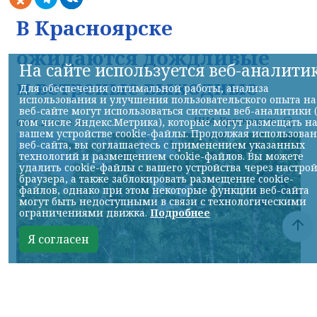
В Красноярске
ожидаются дождливые
На сайте используется веб-аналити
и ветреные выходные
Для обеспечения оптимальной работы, анализа
использования и улучшения пользовательского опыта на
веб-сайте могут использоваться системы веб-аналитики 
НИА-Красноярск
том числе Яндекс.Метрика), которые могут размещать н
07.08.2026 13:14
вашем устройстве cookie-файлы. Продолжая использова
веб-сайта, вы соглашаетесь с применением указанных
технологий и размещением cookie-файлов. Вы можете
удалить cookie-файлы с вашего устройства через настро
браузера, а также заблокировать размещение cookie-
файлов, однако при этом некоторые функции веб-сайта
могут быть недоступными в связи с технологическими
ограничениями движка.
Подробнее
Я согласен