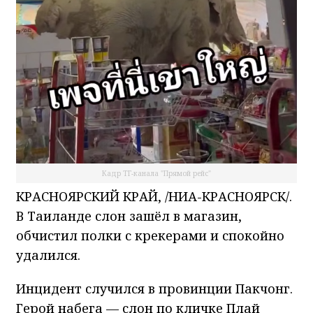
Кадр ТГ-канала "Прямой рейс"
КРАСНОЯРСКИЙ КРАЙ, /НИА-КРАСНОЯРСК/.
В Таиланде слон зашёл в магазин,
обчистил полки с крекерами и спокойно
удалился.
Инцидент случился в провинции Пакчонг.
Герой набега — слон по кличке Плай