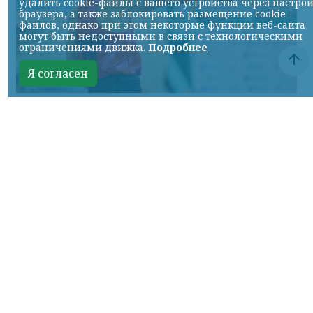
удалить cookie-файлы с вашего устройства через настро
браузера, а также заблокировать размещение cookie-
файлов, однако при этом некоторые функции веб-сайта
могут быть недоступными в связи с технологическими
ограничениями движка.
Подробнее
Я согласен
Фото ТГ-канала "Спецоперация Z"
КРАСНОЯРСКИЙ КРАЙ, /НИА-КРАСНОЯРСК/.
Россиянин Егор Громадский завоевал
золотую медаль на чемпионате Европы по
современному пятиборью.
В соревнованиях, которые проходили в
Стамбуле, спортсмен заработал 1606
баллов. Для российских пятиборцев это
первое выступление под своим флагом за
пять лет.