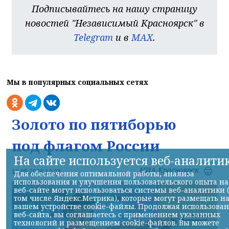
Подписывайтесь на нашу страницу
новостей "Независимый Красноярск" в
Telegram
и в
MAX
.
Мы в популярных социальных сетях
Золото по пятиборью
под флагом России
На сайте используется веб-аналити
НИА-Красноярск
10.08.2026 12:23
Для обеспечения оптимальной работы, анализа
использования и улучшения пользовательского опыта на
веб-сайте могут использоваться системы веб-аналитики 
том числе Яндекс.Метрика), которые могут размещать н
вашем устройстве cookie-файлы. Продолжая использова
веб-сайта, вы соглашаетесь с применением указанных
технологий и размещением cookie-файлов. Вы можете