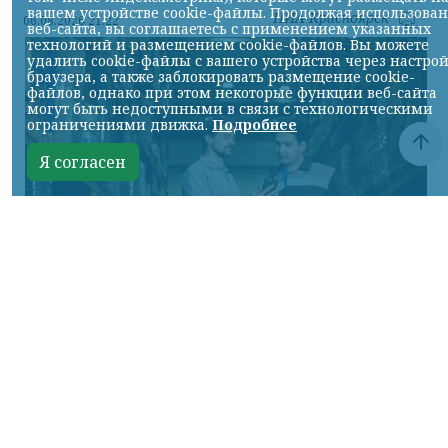
вашем устройстве cookie-файлы. Продолжая использова
НИА-Красноярск
06.08.2026 21:22
веб-сайта, вы соглашаетесь с применением указанных
технологий и размещением cookie-файлов. Вы можете
удалить cookie-файлы с вашего устройства через настро
браузера, а также заблокировать размещение cookie-
файлов, однако при этом некоторые функции веб-сайта
могут быть недоступными в связи с технологическими
ограничениями движка.
Подробнее
Я согласен
Фото предоставлено пресс-службой "Байкал Сервис"
КРАСНОЯРСКИЙ КРАЙ, /НИА-КРАСНОЯРСК/.
Авито Доставка расширяет направление
крупногабаритных отправок: