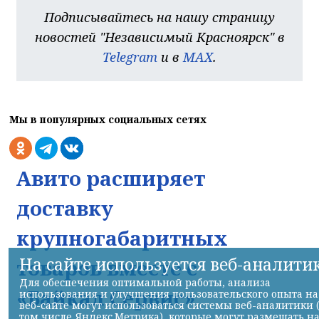
Подписывайтесь на нашу страницу
новостей "Независимый Красноярск" в
Telegram
и в
MAX
.
Мы в популярных социальных сетях
Авито расширяет
доставку
крупногабаритных
На сайте используется веб-аналити
товаров вместе с
Для обеспечения оптимальной работы, анализа
«Байкал Сервис»
использования и улучшения пользовательского опыта на
веб-сайте могут использоваться системы веб-аналитики 
том числе Яндекс.Метрика), которые могут размещать н