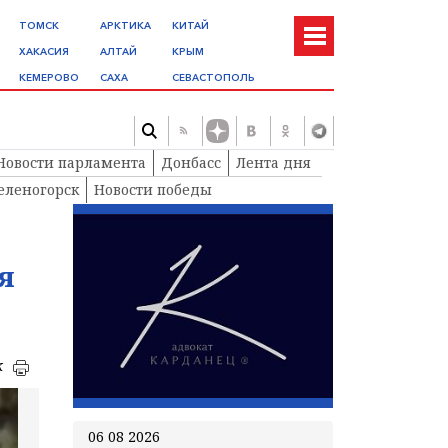
ТОМСК
АРКТИКА
КИТАЙ
ХАКАСИЯ
АЛТАЙ
КРЫМ
КЕМЕРОВО
САХА
СЕВАСТОПОЛЬ
Новости парламента
Донбасс
Лента дня
еленогорск
Новости победы
я
к
06 08 2026