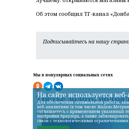
лучшему: открываются магазины и
Об этом сообщил ТГ-канал «Донба
Подписывайтесь на нашу страни
Мы в популярных социальных сетях
На сайте используется веб
Третье золото подря
Для обеспечения оптимальной работы, ана
веб-аналитики (в том числе Яндекс.Метрик
соглашаетесь с применением указанных те
06.08.2026 18:36
настройки браузера, а также заблокироват
связи с технологическими ограничениями