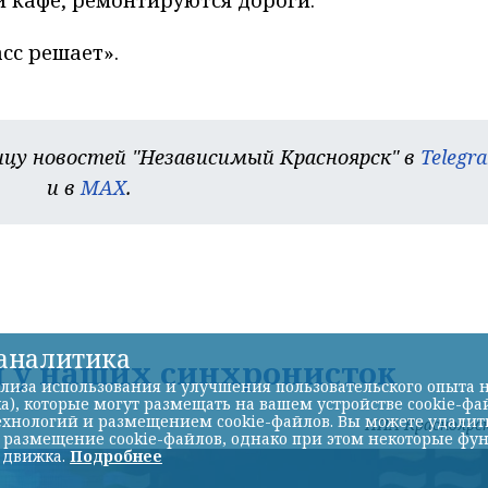
 кафе, ремонтируются дороги.
сс решает».
цу новостей "Независимый Красноярск" в
Telegr
и в
MAX
.
-аналитика
д у наших синхронисток
лиза использования и улучшения пользовательского опыта н
а), которые могут размещать на вашем устройстве cookie-фа
хнологий и размещением cookie-файлов. Вы можете удалить 
НИА-Красноярс
ь размещение cookie-файлов, однако при этом некоторые фу
 движка.
Подробнее