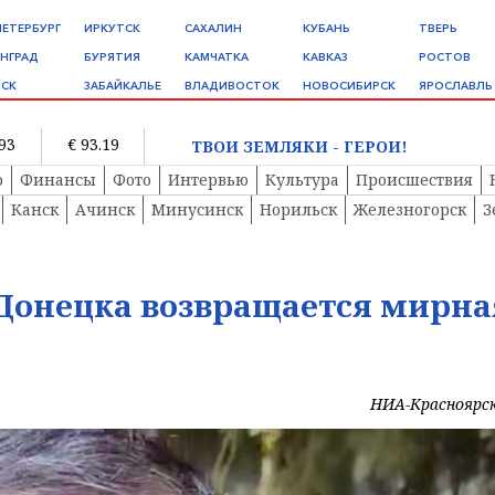
ПЕТЕРБУРГ
ИРКУТСК
САХАЛИН
КУБАНЬ
ТВЕРЬ
НГРАД
БУРЯТИЯ
КАМЧАТКА
КАВКАЗ
РОСТОВ
СК
ЗАБАЙКАЛЬЕ
ВЛАДИВОСТОК
НОВОСИБИРСК
ЯРОСЛАВЛЬ
.93
€ 93.19
ТВОИ ЗЕМЛЯКИ - ГЕРОИ!
о
Финансы
Фото
Интервью
Культура
Происшествия
Канск
Ачинск
Минусинск
Норильск
Железногорск
З
 Донецка возвращается мирна
НИА-Красноярс