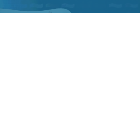
Фото ТГ-канала "Спецоперация Z"
ЯРСК/. Российские синхронистки победили в