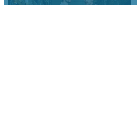
Фото предоставлено пресс-службой "Байкал Сервис"
КРАСНОЯРСКИЙ КРАЙ, /НИА-КРАСНОЯРСК/.
Авито Доставка расширяет направление
крупногабаритных отправок:
пользователям стала доступна доставка
через транспортную компанию «Байкал
Сервис». Новый логистический партнер
позволит безопасно отправлять и
получать крупные грузы более чем в ста
городах России.