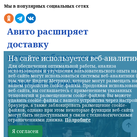
Мы в популярных социальных сетях
Авито расширяет
доставку
крупногабаритных
На сайте используется веб-аналити
Для обеспечения оптимальной работы, анализа
товаров вместе с
использования и улучшения пользовательского опыта на
веб-сайте могут использоваться системы веб-аналитики 
«Байкал Сервис»
том числе Яндекс.Метрика), которые могут размещать н
вашем устройстве cookie-файлы. Продолжая использова
веб-сайта, вы соглашаетесь с применением указанных
технологий и размещением cookie-файлов. Вы можете
НИА-Красноярск
06.08.2026 21:22
удалить cookie-файлы с вашего устройства через настро
браузера, а также заблокировать размещение cookie-
файлов, однако при этом некоторые функции веб-сайта
могут быть недоступными в связи с технологическими
ограничениями движка.
Подробнее
Я согласен