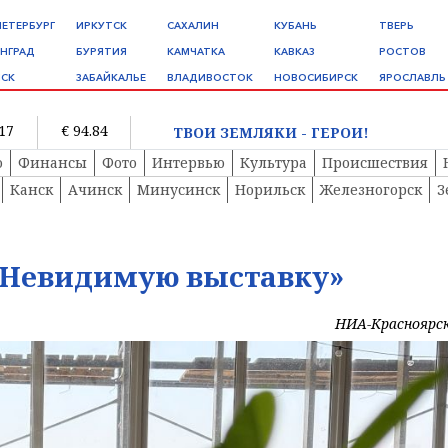
ПЕТЕРБУРГ
ИРКУТСК
САХАЛИН
КУБАНЬ
ТВЕРЬ
НГРАД
БУРЯТИЯ
КАМЧАТКА
КАВКАЗ
РОСТОВ
СК
ЗАБАЙКАЛЬЕ
ВЛАДИВОСТОК
НОВОСИБИРСК
ЯРОСЛАВЛЬ
.17
€ 94.84
ТВОИ ЗЕМЛЯКИ - ГЕРОИ!
о
Финансы
Фото
Интервью
Культура
Происшествия
Канск
Ачинск
Минусинск
Норильск
Железногорск
З
«Невидимую выставку»
НИА-Красноярс