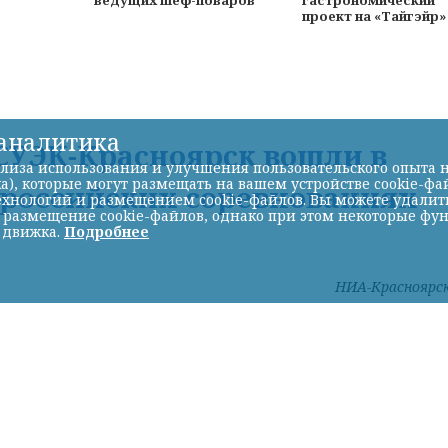
проект на «Тайгэйр
-аналитика
УЭК-Красноярск вошли в
лиза использования и улучшения пользовательского опыта н
а), которые могут размещать на вашем устройстве cookie-фа
ероссийских соревнованиях
хнологий и размещением cookie-файлов. Вы можете удалить 
ь размещение cookie-файлов, однако при этом некоторые фу
 движка.
Подробнее
НИА-Красноярс