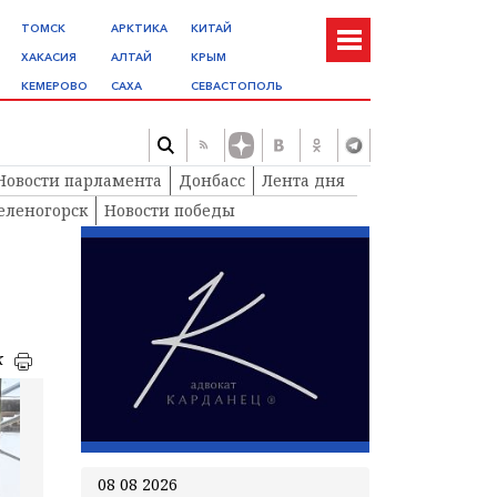
ТОМСК
АРКТИКА
КИТАЙ
ХАКАСИЯ
АЛТАЙ
КРЫМ
КЕМЕРОВО
САХА
СЕВАСТОПОЛЬ
Новости парламента
Донбасс
Лента дня
еленогорск
Новости победы
к
08 08 2026