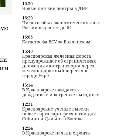
16:30
Новые детские центры в ДНР
16:20
)
Число особых экономических зон в
кую
России вырастет до 64
16:05
Катастрофа ВСУ за Волчанском
15:40
Красноярская железная дорога
ики
предупреждает об ограничениях
движения автотранспорта через
или
железнодорожный переезд в
городе Уяре
13:14
В Красноярске ожидаются
дождливые и ветреные выходные
12:31
Красноярские ученые вывели
новые сорта картофеля и сои для
Сибири и Дальнего Востока
12:24
В Красноярске начали строить