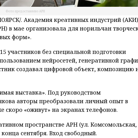
Фото предоставлено АРН
ЯРСК/. Академия креативных индустрий (АКИ
РН) в мае организовала для норильчан творчес
вых форм».
 15 участников без специальной подготовки
спользованием нейросетей, генеративной граф
стник создавал цифровой объект, композицию 
имая выставка». Под руководством
кова авторы преобразовали личный опыт в
е скоро «оживут» на экранах телефонов.
ативном пространстве АРН (ул. Комсомольская,
о конца сентября. Вход свободный.