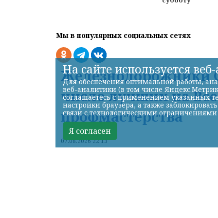
Мы в популярных социальных сетях
На сайте используется веб
Железнодорожники С
Для обеспечения оптимальной работы, ана
веб-аналитики (в том числе Яндекс.Метрик
число лучших на Вс
соглашаетесь с применением указанных те
настройки браузера, а также заблокироват
профмастерства
связи с технологическими ограничениями
Я согласен
07.08.2026 22:13