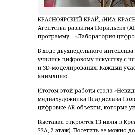
КРАСНОЯРСКИЙ КРАЙ, /НИА-КРАСНО
Агентства развития Норильска (А
программу – «Лаборатория цифро
В ходе двухнедельного интенсива
учились цифровому искусству с и
и 3D-моделирования. Каждый уча
анимацию.
Итогом этой работы стала «Невид
медиахудожника Владислава Поля
цифровые AR-объекты, которые уж
Выставка откроется 13 июня в Кре
33А, 2 этаж). Посетить ее можно д