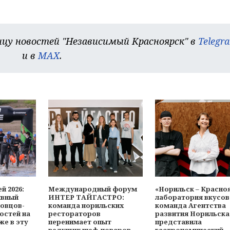
цу новостей "Независимый Красноярск" в
Telegr
и в
MAX
.
й 2026:
Международный форум
«Норильск – Красно
ивный
ИНТЕР ТАЙГАСТРО:
лаборатория вкусов
ловцов-
команда норильских
команда Агентства
остей на
рестораторов
развития Норильска
же в эту
перенимает опыт
представила
ведущих шеф-поваров
гастрономический