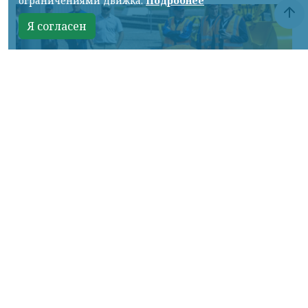
ограничениями движка.
Подробнее
Я согласен
Фото: АО «СУЭК-Хакасия»
КРАСНОЯРСКИЙ КРАЙ, /НИА-
КРАСНОЯРСК/. Специалисты Бородинского
погрузочно-транспортного управления
стали призёрами Всероссийских
соревнований профессионального