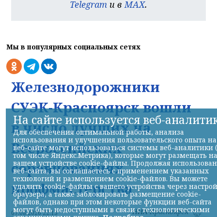
Telegram
и в
MAX
.
Мы в популярных социальных сетях
Железнодорожники
СУЭК-Красноярск вошли
На сайте используется веб-аналити
в число лучших на
Для обеспечения оптимальной работы, анализа
использования и улучшения пользовательского опыта на
Всероссийских
веб-сайте могут использоваться системы веб-аналитики 
том числе Яндекс.Метрика), которые могут размещать н
вашем устройстве cookie-файлы. Продолжая использова
соревнованиях
веб-сайта, вы соглашаетесь с применением указанных
технологий и размещением cookie-файлов. Вы можете
профмастерства
удалить cookie-файлы с вашего устройства через настро
браузера, а также заблокировать размещение cookie-
файлов, однако при этом некоторые функции веб-сайта
могут быть недоступными в связи с технологическими
НИА-Красноярск
07.08.2026 22:13