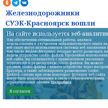
Железнодорожники
СУЭК-Красноярск вошли
в число лучших на
На сайте используется веб-аналити
Для обеспечения оптимальной работы, анализа
Всероссийских
использования и улучшения пользовательского опыта на
веб-сайте могут использоваться системы веб-аналитики 
соревнованиях
том числе Яндекс.Метрика), которые могут размещать н
вашем устройстве cookie-файлы. Продолжая использова
веб-сайта, вы соглашаетесь с применением указанных
профмастерства
технологий и размещением cookie-файлов. Вы можете
удалить cookie-файлы с вашего устройства через настро
браузера, а также заблокировать размещение cookie-
файлов, однако при этом некоторые функции веб-сайта
НИА-Красноярск
07.08.2026 22:13
могут быть недоступными в связи с технологическими
ограничениями движка.
Подробнее
Я согласен