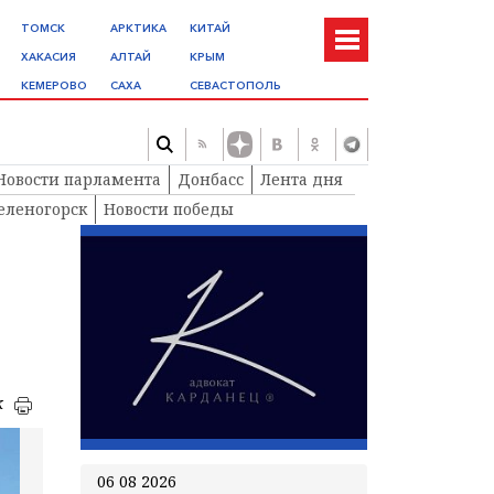
ТОМСК
АРКТИКА
КИТАЙ
ХАКАСИЯ
АЛТАЙ
КРЫМ
КЕМЕРОВО
САХА
СЕВАСТОПОЛЬ
Новости парламента
Донбасс
Лента дня
еленогорск
Новости победы
к
06 08 2026