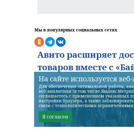
Мы в популярных социальных сетях
Авито расширяет до
товаров вместе с «Ба
На сайте используется веб
06.08.2026 21:22
Для обеспечения оптимальной работы, ана
веб-аналитики (в том числе Яндекс.Метрик
соглашаетесь с применением указанных те
настройки браузера, а также заблокироват
связи с технологическими ограничениями
Я согласен