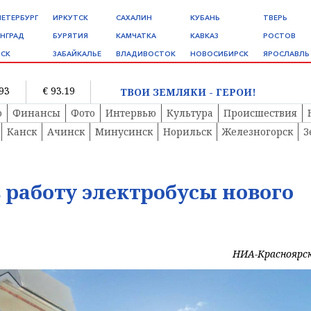
ПЕТЕРБУРГ
ИРКУТСК
САХАЛИН
КУБАНЬ
ТВЕРЬ
НГРАД
БУРЯТИЯ
КАМЧАТКА
КАВКАЗ
РОСТОВ
СК
ЗАБАЙКАЛЬЕ
ВЛАДИВОСТОК
НОВОСИБИРСК
ЯРОСЛАВЛЬ
.93
€ 93.19
ТВОИ ЗЕМЛЯКИ - ГЕРОИ!
о
Финансы
Фото
Интервью
Культура
Происшествия
Канск
Ачинск
Минусинск
Норильск
Железногорск
З
в работу электробусы нового
НИА-Красноярс