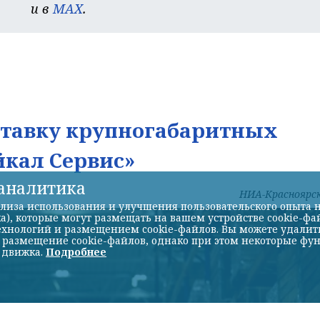
и в
MAX
.
ставку крупногабаритных
йкал Сервис»
-аналитика
НИА-Красноярс
лиза использования и улучшения пользовательского опыта н
а), которые могут размещать на вашем устройстве cookie-фа
хнологий и размещением cookie-файлов. Вы можете удалить 
ь размещение cookie-файлов, однако при этом некоторые фу
 движка.
Подробнее