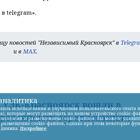
в telegram».
цу новостей "Независимый Красноярск" в
Telegr
и в
MAX
.
-аналитика
УЭК-Красноярск вошли в
лиза использования и улучшения пользовательского опыта н
а), которые могут размещать на вашем устройстве cookie-фа
ероссийских соревнованиях
хнологий и размещением cookie-файлов. Вы можете удалить 
ь размещение cookie-файлов, однако при этом некоторые фу
 движка.
Подробнее