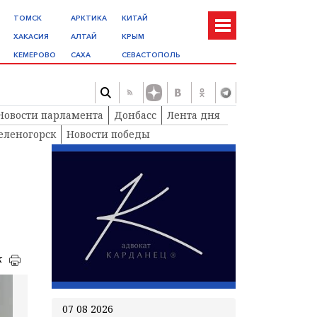
ТОМСК
АРКТИКА
КИТАЙ
ХАКАСИЯ
АЛТАЙ
КРЫМ
КЕМЕРОВО
САХА
СЕВАСТОПОЛЬ
Новости парламента
Донбасс
Лента дня
еленогорск
Новости победы
к
07 08 2026