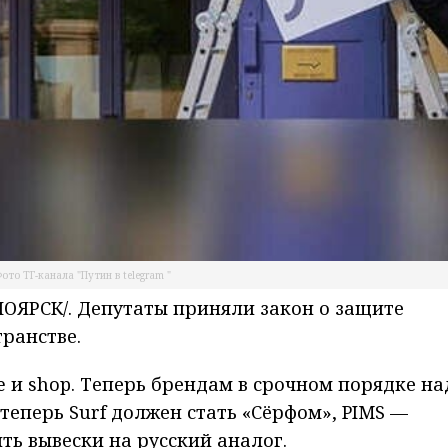
ото ТГ-канала "Путин в telegram "
ЯРСК/. Депутаты приняли закон о защите
транстве.
e и shop. Теперь брендам в срочном порядке на
теперь Surf должен стать «Сёрфом», PIMS —
ить вывески на русский аналог.