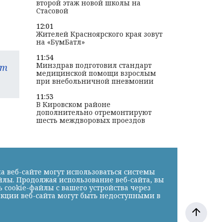
второй этаж новой школы на
Стасовой
12:01
Жителей Красноярского края зовут
на «БумБатл»
11:54
Минздрав подготовил стандарт
am
медицинской помощи взрослым
при внебольничной пневмонии
11:53
В Кировском районе
дополнительно отремонтируют
шесть междворовых проездов
а веб-сайте могут использоваться системы
йлы. Продолжая использование веб-сайта, вы
cookie-файлы с вашего устройства через
нкции веб-сайта могут быть недоступными в