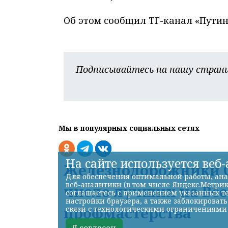
Об этом сообщил ТГ-канал «Путин 
Подписывайтесь на нашу страни
Мы в популярных социальных сетях
На сайте используется веб
Железнодорожники С
Для обеспечения оптимальной работы, ана
веб-аналитики (в том числе Яндекс.Метрик
число лучших на Вс
соглашаетесь с применением указанных те
настройки браузера, а также заблокироват
профмастерства
связи с технологическими ограничениями