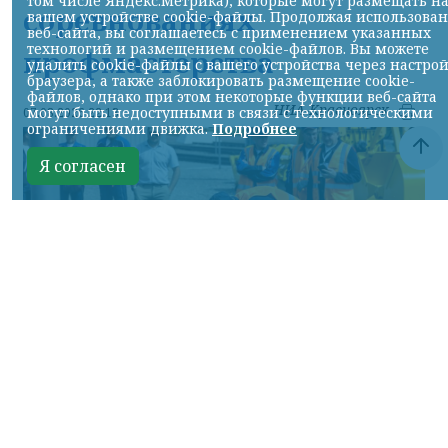
том числе Яндекс.Метрика), которые могут размещать н
соревнованиях
вашем устройстве cookie-файлы. Продолжая использова
веб-сайта, вы соглашаетесь с применением указанных
технологий и размещением cookie-файлов. Вы можете
профмастерства
удалить cookie-файлы с вашего устройства через настро
браузера, а также заблокировать размещение cookie-
файлов, однако при этом некоторые функции веб-сайта
НИА-Красноярск
могут быть недоступными в связи с технологическими
07.08.2026 22:13
ограничениями движка.
Подробнее
Я согласен
Фото: АО «СУЭК-Хакасия»
КРАСНОЯРСКИЙ КРАЙ, /НИА-