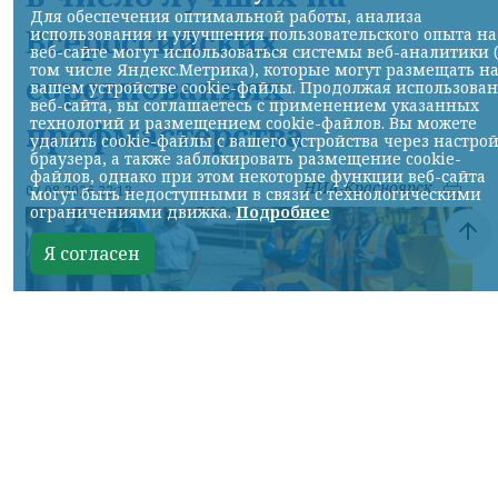
Для обеспечения оптимальной работы, анализа
Всероссийских
использования и улучшения пользовательского опыта на
веб-сайте могут использоваться системы веб-аналитики 
том числе Яндекс.Метрика), которые могут размещать н
соревнованиях
вашем устройстве cookie-файлы. Продолжая использова
веб-сайта, вы соглашаетесь с применением указанных
технологий и размещением cookie-файлов. Вы можете
профмастерства
удалить cookie-файлы с вашего устройства через настро
браузера, а также заблокировать размещение cookie-
файлов, однако при этом некоторые функции веб-сайта
НИА-Красноярск
07.08.2026 22:13
могут быть недоступными в связи с технологическими
ограничениями движка.
Подробнее
Я согласен