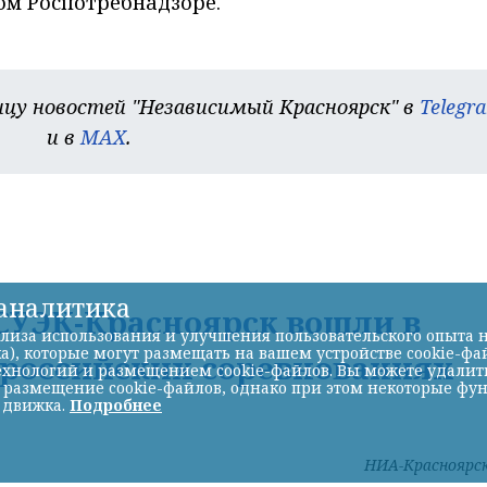
ом Роспотребнадзоре.
цу новостей "Независимый Красноярск" в
Telegr
и в
MAX
.
-аналитика
УЭК-Красноярск вошли в
лиза использования и улучшения пользовательского опыта н
а), которые могут размещать на вашем устройстве cookie-фа
ероссийских соревнованиях
хнологий и размещением cookie-файлов. Вы можете удалить 
ь размещение cookie-файлов, однако при этом некоторые фу
 движка.
Подробнее
НИА-Красноярс