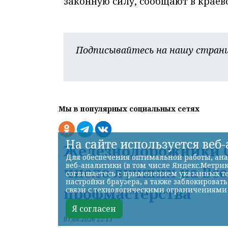
законную силу, сообщают в краев
Подписывайтесь на нашу страни
Мы в популярных социальных сетях
На сайте используется веб
Железнодорожники С
Для обеспечения оптимальной работы, ана
веб-аналитики (в том числе Яндекс.Метрик
число лучших на Вс
соглашаетесь с применением указанных те
настройки браузера, а также заблокироват
профмастерства
связи с технологическими ограничениями
Я согласен
07.08.2026 22:13