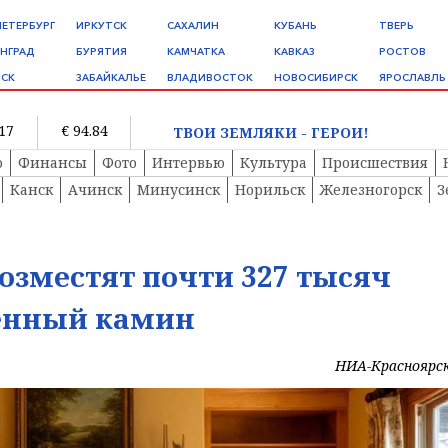
ПЕТЕРБУРГ
ИРКУТСК
САХАЛИН
КУБАНЬ
ТВЕРЬ
НГРАД
БУРЯТИЯ
КАМЧАТКА
КАВКАЗ
РОСТОВ
СК
ЗАБАЙКАЛЬЕ
ВЛАДИВОСТОК
НОВОСИБИРСК
ЯРОСЛАВЛЬ
.17
€ 94.84
ТВОИ ЗЕМЛЯКИ - ГЕРОИ!
о
Финансы
Фото
Интервью
Культура
Происшествия
Канск
Ачинск
Минусинск
Норильск
Железногорск
З
зместят почти 327 тысяч
ленный камин
НИА-Красноярс