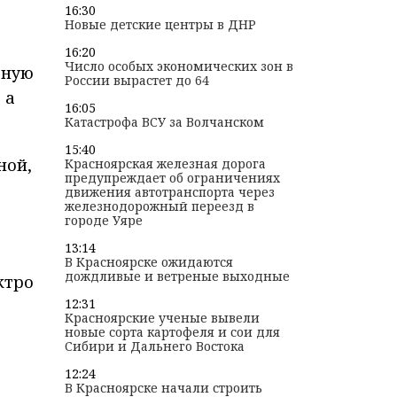
16:30
Новые детские центры в ДНР
16:20
Число особых экономических зон в
ьную
России вырастет до 64
 а
16:05
Катастрофа ВСУ за Волчанском
15:40
ной,
Красноярская железная дорога
предупреждает об ограничениях
движения автотранспорта через
железнодорожный переезд в
городе Уяре
13:14
В Красноярске ожидаются
дождливые и ветреные выходные
ктро
12:31
Красноярские ученые вывели
новые сорта картофеля и сои для
Сибири и Дальнего Востока
12:24
В Красноярске начали строить