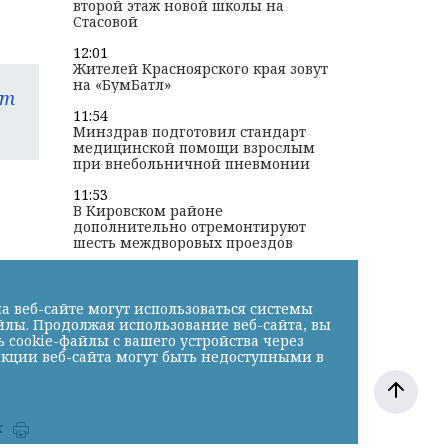
второй этаж новой школы на
Стасовой
12:01
Жителей Красноярского края зовут
на «БумБатл»
am
11:54
Минздрав подготовил стандарт
медицинской помощи взрослым
при внебольничной пневмонии
11:53
В Кировском районе
дополнительно отремонтируют
шесть междворовых проездов
а веб-сайте могут использоваться системы
йлы. Продолжая использование веб-сайта, вы
cookie-файлы с вашего устройства через
нкции веб-сайта могут быть недоступными в
к