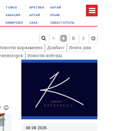
ТОМСК
АРКТИКА
КИТАЙ
ХАКАСИЯ
АЛТАЙ
КРЫМ
КЕМЕРОВО
САХА
СЕВАСТОПОЛЬ
Новости парламента
Донбасс
Лента дня
еленогорск
Новости победы
к
08 08 2026