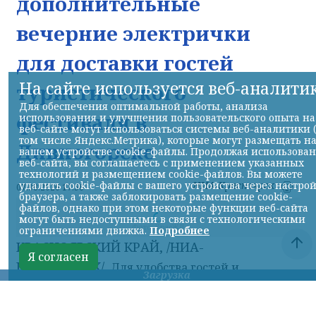
дополнительные
вечерние электрички
для доставки гостей
На сайте используется веб-аналити
туристического
Для обеспечения оптимальной работы, анализа
фестиваля в
использования и улучшения пользовательского опыта на
веб-сайте могут использоваться системы веб-аналитики 
том числе Яндекс.Метрика), которые могут размещать н
Дивногорске
вашем устройстве cookie-файлы. Продолжая использова
веб-сайта, вы соглашаетесь с применением указанных
технологий и размещением cookie-файлов. Вы можете
удалить cookie-файлы с вашего устройства через настро
НИА-Красноярск
07.08.2026 17:56
браузера, а также заблокировать размещение cookie-
файлов, однако при этом некоторые функции веб-сайта
могут быть недоступными в связи с технологическими
Фото: КрасЖД
ограничениями движка.
Подробнее
КРАСНОЯРСКИЙ КРАЙ, /НИА-
Я согласен
КРАСНОЯРСК/.
Для удобства гостей и
Загрузка
участников туристического фестиваля «ОМУТ
ФЕСТ», который пройдет 8 и 9 августа в