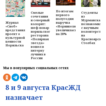
По итогам
Смелые
Студенты
первого
сочетания
из
полугодия
и северный
Мурманска
выручка
Журнал
колорит:
познакомилис
«Норникеля»
«Сноб»
шеф-повар
с научным
увеличилась
представил
норильского
волонтерство
на 28%
проект о
ресторана
на
культурной
«Полярная
Красноярских
ценности
звезда»
Столбах
Норильска
вошел в
пятерку
лучших в
России
Мы в популярных социальных сетях
8 и 9 августа КрасЖД
назначает