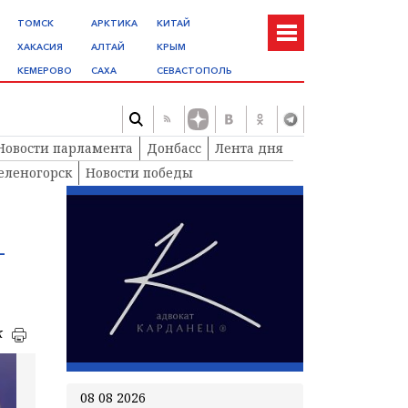
ТОМСК
АРКТИКА
КИТАЙ
ХАКАСИЯ
АЛТАЙ
КРЫМ
КЕМЕРОВО
САХА
СЕВАСТОПОЛЬ
Новости парламента
Донбасс
Лента дня
еленогорск
Новости победы
–
к
08 08 2026