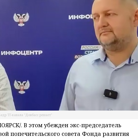
адр ТГ-канала "Донбасс решает"
ЯРСК/. В этом убежден экс-председатель
авой попечительского совета Фонда развития