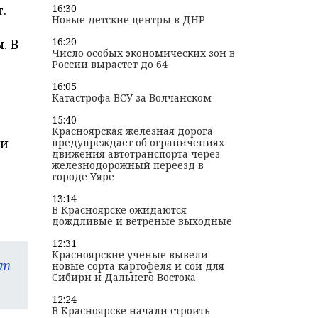
.
16:30
Новые детские центры в ДНР
16:20
. В
Число особых экономических зон в
России вырастет до 64
16:05
Катастрофа ВСУ за Волчанском
15:40
Красноярская железная дорога
ми
предупреждает об ограничениях
движения автотранспорта через
железнодорожный переезд в
городе Уяре
13:14
В Красноярске ожидаются
дождливые и ветреные выходные
12:31
Красноярские ученые вывели
am
новые сорта картофеля и сои для
Сибири и Дальнего Востока
12:24
В Красноярске начали строить