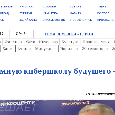
ПЕТЕРБУРГ
ИРКУТСК
САХАЛИН
КУБАНЬ
ТВЕРЬ
НГРАД
БУРЯТИЯ
КАМЧАТКА
КАВКАЗ
РОСТОВ
СК
ЗАБАЙКАЛЬЕ
ВЛАДИВОСТОК
НОВОСИБИРСК
ЯРОСЛАВЛЬ
.17
€ 94.84
ТВОИ ЗЕМЛЯКИ - ГЕРОИ!
о
Финансы
Фото
Интервью
Культура
Происшествия
Канск
Ачинск
Минусинск
Норильск
Железногорск
З
умную кибершколу будущего 
НИА-Красноярс