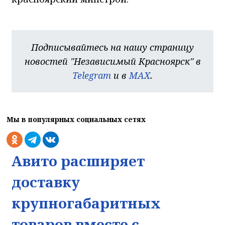
Подписывайтесь на нашу страницу
новостей "Независимый Красноярск" в
Telegram
и в
MAX
.
Мы в популярных социальных сетях
Авито расширяет
доставку
крупногабаритных
На сайте используется веб-аналити
товаров вместе с
Для обеспечения оптимальной работы, анализа