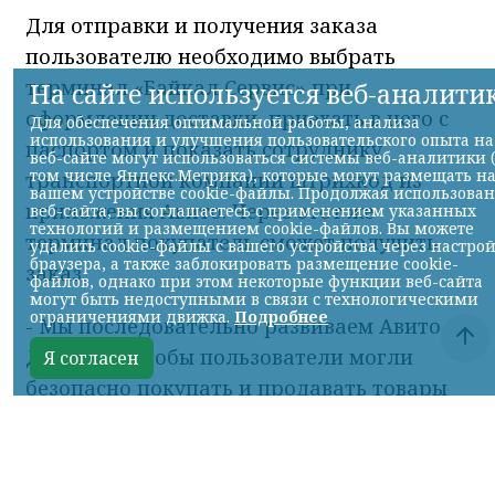
Авито Доставка расширяет направление
крупногабаритных отправок:
пользователям стала доступна доставка
через транспортную компанию «Байкал
Сервис». Новый логистический партнер
позволит безопасно отправлять и
получать крупные грузы более чем в ста
городах России.
Для отправки и получения заказа
пользователю необходимо выбрать
терминал «Байкал Сервис» при
оформлении доставки, приехать в него с
паспортом и показать сотруднику
транспортной компании штрихкод из
приложения Авито. Через этот же