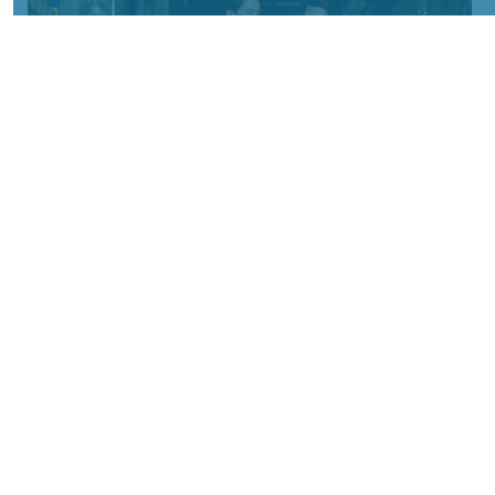
Фото предоставлено пресс-службой "Байкал Сервис"
КРАСНОЯРСКИЙ КРАЙ, /НИА-КРАСНОЯРСК/.
Авито Доставка расширяет направление
крупногабаритных отправок:
пользователям стала доступна доставка
через транспортную компанию «Байкал
Сервис». Новый логистический партнер
позволит безопасно отправлять и
получать крупные грузы более чем в ста