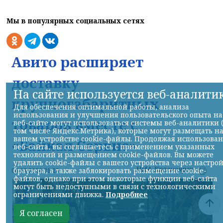
Мы в популярных социальных сетях
Авито расширяет
доставку
На сайте используется веб-аналити
крупногабаритных
Для обеспечения оптимальной работы, анализа
использования и улучшения пользовательского опыта на
товаров вместе с
веб-сайте могут использоваться системы веб-аналитики 
том числе Яндекс.Метрика), которые могут размещать н
вашем устройстве cookie-файлы. Продолжая использова
«Байкал Сервис»
веб-сайта, вы соглашаетесь с применением указанных
технологий и размещением cookie-файлов. Вы можете
удалить cookie-файлы с вашего устройства через настро
НИА-Красноярск
браузера, а также заблокировать размещение cookie-
06.08.2026 21:22
файлов, однако при этом некоторые функции веб-сайта
могут быть недоступными в связи с технологическими
ограничениями движка.
Подробнее
Я согласен