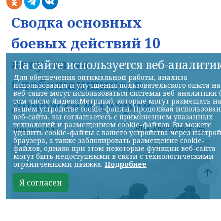
Сводка основных
боевых действий 10
августа на
На сайте используется веб-аналити
Для обеспечения оптимальной работы, анализа
Слобожанщине, в
использования и улучшения пользовательского опыта на
веб-сайте могут использоваться системы веб-аналитики 
Донбассе и Таврии
том числе Яндекс.Метрика), которые могут размещать н
вашем устройстве cookie-файлы. Продолжая использова
веб-сайта, вы соглашаетесь с применением указанных
технологий и размещением cookie-файлов. Вы можете
НИА-Красноярск
10.08.2026 19:11
удалить cookie-файлы с вашего устройства через настро
браузера, а также заблокировать размещение cookie-
файлов, однако при этом некоторые функции веб-сайта
могут быть недоступными в связи с технологическими
ограничениями движка.
Подробнее
Я согласен