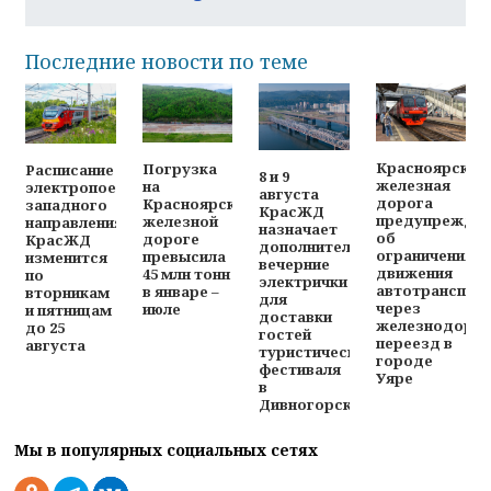
Последние новости по теме
Красноярская
Погрузка
Расписание
8 и 9
железная
на
электропоездов
августа
дорога
Красноярской
западного
КрасЖД
предупреждае
железной
направления
назначает
об
дороге
КрасЖД
дополнительные
ограничениях
превысила
изменится
вечерние
движения
45 млн тонн
по
электрички
автотранспор
в январе –
вторникам
для
через
июле
и пятницам
доставки
железнодоро
до 25
гостей
переезд в
августа
туристического
городе
фестиваля
Уяре
в
Дивногорске
Мы в популярных социальных сетях