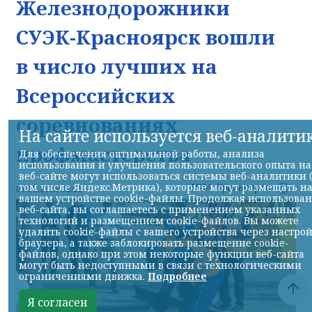
Железнодорожники
СУЭК-Красноярск вошли
в число лучших на
Всероссийских
соревнованиях
На сайте используется веб-аналити
профмастерства
Для обеспечения оптимальной работы, анализа
использования и улучшения пользовательского опыта на
веб-сайте могут использоваться системы веб-аналитики 
том числе Яндекс.Метрика), которые могут размещать н
НИА-Красноярск
07.08.2026 22:13
вашем устройстве cookie-файлы. Продолжая использова
веб-сайта, вы соглашаетесь с применением указанных
технологий и размещением cookie-файлов. Вы можете
удалить cookie-файлы с вашего устройства через настро
браузера, а также заблокировать размещение cookie-
файлов, однако при этом некоторые функции веб-сайта
могут быть недоступными в связи с технологическими
ограничениями движка.
Подробнее
Я согласен