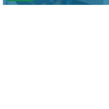
Фото: АО «СУЭК-Хакасия»
КРАСНОЯРСКИЙ КРАЙ, /НИА-
КРАСНОЯРСК/. Специалисты Бородинского
погрузочно-транспортного управления
стали призёрами Всероссийских
соревнований профессионального
мастерства «Логистический Олимп»,
которые прошли в Республике Хакасия.
За звание лучших боролись
представители железнодорожных
профессий из семи регионов страны. По