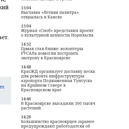
жий
15:04
Выставка «Летняя палитра»
открылась в Канске
15:04
Журнал «Сноб» представил проект
о культурной ценности Норильска
ет.
14:52
Ермак стал ближе: волонтеры
РУСАЛа помогли построить
экотропу в Красноярске
14:48
КрасЖД организует доставку песка
для ремонта инфраструктуры
аэропорта Подкаменная Тунгуска
на Крайнем Севере в
am
Красноярском крае
14:46
В Красноярске высадили 300 тысяч
растений
14:26
Большинство красноярцев заранее
предупреждают работодателя об