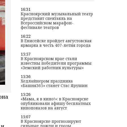
16:31
Красноярский музыкальный театр
представит спектакль на
Всероссийском марафон-
фестивале театров
16:22
В Енисейске пройдет августовская
ярмарка в честь 407-летия города
15:57
В Красноярском крае стали
известны победители программы
«Земский работник культуры»
15:36
Хедлайнером праздника
«Башня365» станет Стас Ярушин
15:26
она
«Мама, я в кино!»: в Красноярске
опубликовали афишу бесплатных
кинопоказов на август
15:07
В Красноярске прогнозируют
и,
сильные дожди и грозы