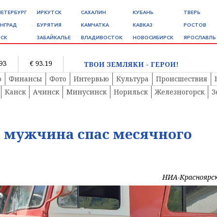
ПЕТЕРБУРГ
ИРКУТСК
САХАЛИН
КУБАНЬ
ТВЕРЬ
НГРАД
БУРЯТИЯ
КАМЧАТКА
КАВКАЗ
РОСТОВ
СК
ЗАБАЙКАЛЬЕ
ВЛАДИВОСТОК
НОВОСИБИРСК
ЯРОСЛАВЛЬ
.93
€ 93.19
ТВОИ ЗЕМЛЯКИ - ГЕРОИ!
о
Финансы
Фото
Интервью
Культура
Происшествия
Канск
Ачинск
Минусинск
Норильск
Железногорск
З
е мужчина спас месячного
НИА-Красноярс