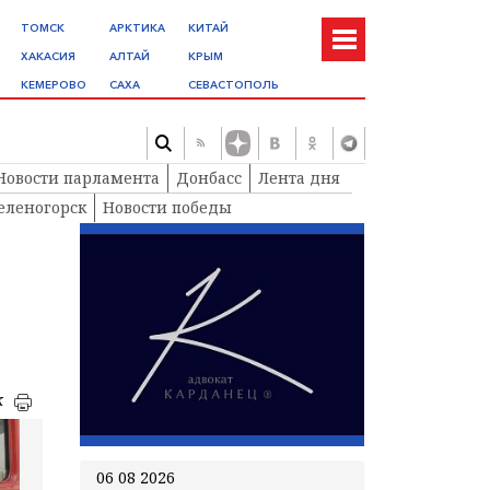
ТОМСК
АРКТИКА
КИТАЙ
ХАКАСИЯ
АЛТАЙ
КРЫМ
КЕМЕРОВО
САХА
СЕВАСТОПОЛЬ
Новости парламента
Донбасс
Лента дня
еленогорск
Новости победы
к
06 08 2026