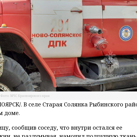
Фото: МЧС Красноярского края
ЯРСК/. В селе Старая Солянка Рыбинского рай
м доме.
цу, сообщив соседу, что внутри остался ее
ин, не раздумывая, намочил подручную ткань 