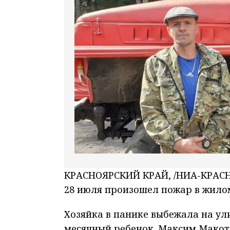
КРАСНОЯРСКИЙ КРАЙ, /НИА-КРАСНО
28 июля произошел пожар в жило
Хозяйка в панике выбежала на ули
месячный ребенок. Максим Макотк