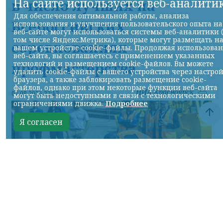
На сайте используется веб-аналити
в число лучших на
Для обеспечения оптимальной работы, анализа
Всероссийских
использования и улучшения пользовательского опыта на
веб-сайте могут использоваться системы веб-аналитики 
том числе Яндекс.Метрика), которые могут размещать н
соревнованиях
вашем устройстве cookie-файлы. Продолжая использова
веб-сайта, вы соглашаетесь с применением указанных
технологий и размещением cookie-файлов. Вы можете
профмастерства
удалить cookie-файлы с вашего устройства через настро
браузера, а также заблокировать размещение cookie-
файлов, однако при этом некоторые функции веб-сайта
НИА-Красноярск
07.08.2026 22:13
могут быть недоступными в связи с технологическими
ограничениями движка.
Подробнее
Я согласен