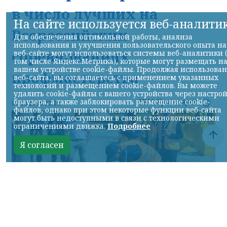
в число лучших на
На сайте используется веб-аналити
Всероссийских
Для обеспечения оптимальной работы, анализа
использования и улучшения пользовательского опыта на
соревнованиях
веб-сайте могут использоваться системы веб-аналитики 
том числе Яндекс.Метрика), которые могут размещать н
вашем устройстве cookie-файлы. Продолжая использова
профмастерства
веб-сайта, вы соглашаетесь с применением указанных
технологий и размещением cookie-файлов. Вы можете
удалить cookie-файлы с вашего устройства через настро
НИА-Красноярск
браузера, а также заблокировать размещение cookie-
07.08.2026 22:13
файлов, однако при этом некоторые функции веб-сайта
могут быть недоступными в связи с технологическими
ограничениями движка.
Подробнее
Я согласен