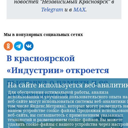
новостей "Независимый Красноярск" в
Telegram
и в
MAX
.
Мы в популярных социальных сетях
В красноярской
«Индустрии» откроется
выставка о памяти и ее
На сайте используется веб-аналити
метаморфозах
Для обеспечения оптимальной работы, анализа
использования и улучшения пользовательского опыта на
веб-сайте могут использоваться системы веб-аналитики 
том числе Яндекс.Метрика), которые могут размещать н
НИА-Красноярск
10.08.2026 11:59
вашем устройстве cookie-файлы. Продолжая использова
веб-сайта, вы соглашаетесь с применением указанных
технологий и размещением cookie-файлов. Вы можете
удалить cookie-файлы с вашего устройства через настро