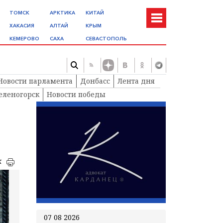
ТОМСК
АРКТИКА
КИТАЙ
ХАКАСИЯ
АЛТАЙ
КРЫМ
КЕМЕРОВО
САХА
СЕВАСТОПОЛЬ
Новости парламента
Донбасс
Лента дня
еленогорск
Новости победы
к
07 08 2026