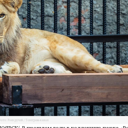
ото: Роев ручей / Телеграм-канал
ЯРСК/. В прошлом году в коллекцию парка «Р