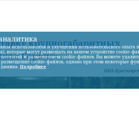
-аналитика
ставку крупногабаритных
лиза использования и улучшения пользовательского опыта н
а), которые могут размещать на вашем устройстве cookie-фа
йкал Сервис»
хнологий и размещением cookie-файлов. Вы можете удалить 
ь размещение cookie-файлов, однако при этом некоторые фу
 движка.
Подробнее
НИА-Красноярс