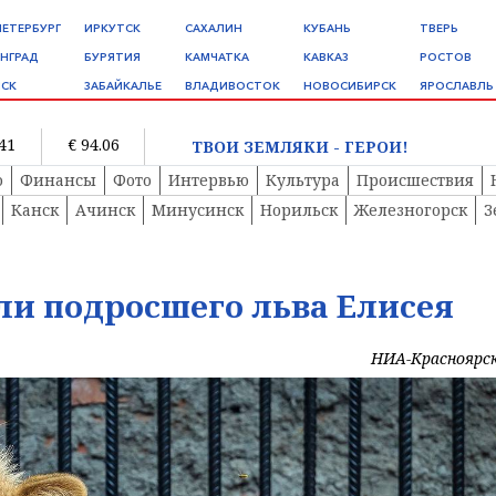
ПЕТЕРБУРГ
ИРКУТСК
САХАЛИН
КУБАНЬ
ТВЕРЬ
НГРАД
БУРЯТИЯ
КАМЧАТКА
КАВКАЗ
РОСТОВ
СК
ЗАБАЙКАЛЬЕ
ВЛАДИВОСТОК
НОВОСИБИРСК
ЯРОСЛАВЛЬ
.41
€ 94.06
ТВОИ ЗЕМЛЯКИ - ГЕРОИ!
о
Финансы
Фото
Интервью
Культура
Происшествия
Канск
Ачинск
Минусинск
Норильск
Железногорск
З
ли подросшего льва Елисея
НИА-Красноярс