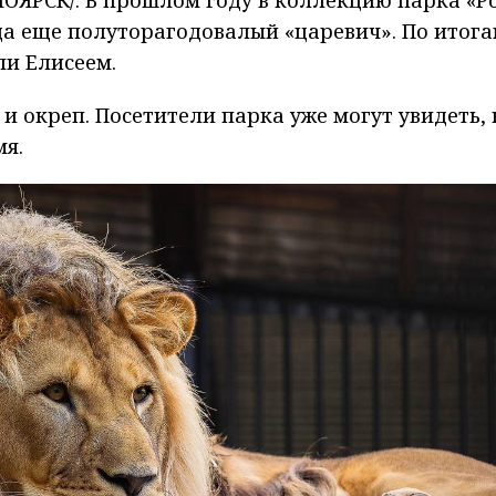
да еще полуторагодовалый «царевич». По итог
ли Елисеем.
 и окреп. Посетители парка уже могут увидеть, 
мя.