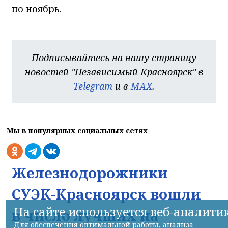
по ноябрь.
Подписывайтесь на нашу страницу
новостей "Независимый Красноярск" в
Telegram
и в
MAX
.
Мы в популярных социальных сетях
Железнодорожники
СУЭК-Красноярск вошли
На сайте используется веб-аналити
в число лучших на
Для обеспечения оптимальной работы, анализа