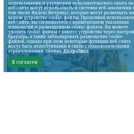
Всероссийских
использования и улучшения пользовательского опыта на
веб-сайте могут использоваться системы веб-аналитики 
том числе Яндекс.Метрика), которые могут размещать н
соревнованиях
вашем устройстве cookie-файлы. Продолжая использова
веб-сайта, вы соглашаетесь с применением указанных
технологий и размещением cookie-файлов. Вы можете
профмастерства
удалить cookie-файлы с вашего устройства через настро
браузера, а также заблокировать размещение cookie-
файлов, однако при этом некоторые функции веб-сайта
НИА-Красноярск
07.08.2026 22:13
могут быть недоступными в связи с технологическими
ограничениями движка.
Подробнее
Я согласен