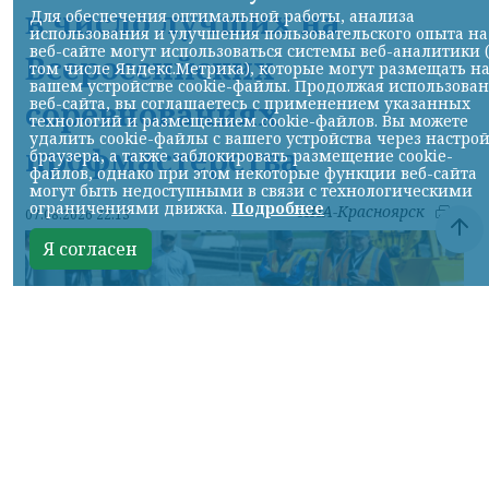
в число лучших на
Для обеспечения оптимальной работы, анализа
использования и улучшения пользовательского опыта на
веб-сайте могут использоваться системы веб-аналитики 
Всероссийских
том числе Яндекс.Метрика), которые могут размещать н
вашем устройстве cookie-файлы. Продолжая использова
соревнованиях
веб-сайта, вы соглашаетесь с применением указанных
технологий и размещением cookie-файлов. Вы можете
удалить cookie-файлы с вашего устройства через настро
профмастерства
браузера, а также заблокировать размещение cookie-
файлов, однако при этом некоторые функции веб-сайта
могут быть недоступными в связи с технологическими
ограничениями движка.
Подробнее
НИА-Красноярск
07.08.2026 22:13
Я согласен