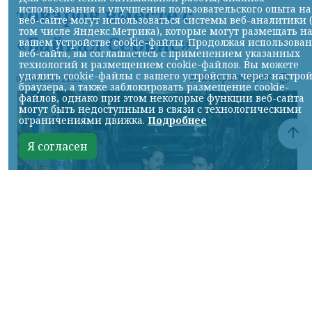
товаров вместе с
использования и улучшения пользовательского опыта на
веб-сайте могут использоваться системы веб-аналитики 
том числе Яндекс.Метрика), которые могут размещать н
«Байкал Сервис»
вашем устройстве cookie-файлы. Продолжая использова
веб-сайта, вы соглашаетесь с применением указанных
технологий и размещением cookie-файлов. Вы можете
удалить cookie-файлы с вашего устройства через настро
НИА-Красноярск
06.08.2026 21:22
браузера, а также заблокировать размещение cookie-
файлов, однако при этом некоторые функции веб-сайта
могут быть недоступными в связи с технологическими
ограничениями движка.
Подробнее
Я согласен
Фото предоставлено пресс-службой "Байкал Сервис"
КРАСНОЯРСКИЙ КРАЙ, /НИА-КРАСНОЯРСК/.