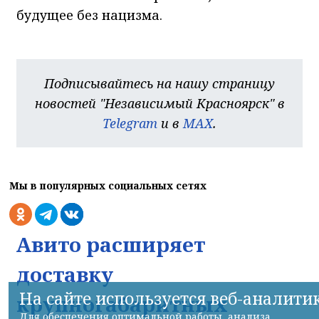
будущее без нацизма.
Подписывайтесь на нашу страницу
новостей "Независимый Красноярск" в
Telegram
и в
MAX
.
Мы в популярных социальных сетях
Авито расширяет
доставку
На сайте используется веб-аналити
крупногабаритных
Для обеспечения оптимальной работы, анализа