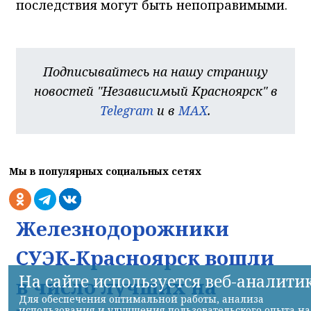
последствия могут быть непоправимыми.
Подписывайтесь на нашу страницу
новостей "Независимый Красноярск" в
Telegram
и в
MAX
.
Мы в популярных социальных сетях
Железнодорожники
СУЭК-Красноярск вошли
На сайте используется веб-аналити
в число лучших на
Для обеспечения оптимальной работы, анализа
использования и улучшения пользовательского опыта на