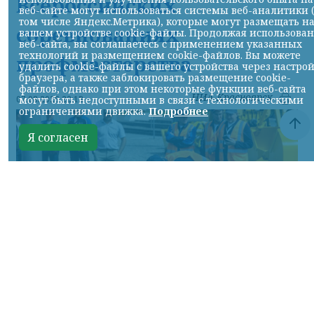
Всероссийских
веб-сайте могут использоваться системы веб-аналитики 
том числе Яндекс.Метрика), которые могут размещать н
соревнованиях
вашем устройстве cookie-файлы. Продолжая использова
веб-сайта, вы соглашаетесь с применением указанных
технологий и размещением cookie-файлов. Вы можете
профмастерства
удалить cookie-файлы с вашего устройства через настро
браузера, а также заблокировать размещение cookie-
файлов, однако при этом некоторые функции веб-сайта
НИА-Красноярск
могут быть недоступными в связи с технологическими
07.08.2026 22:13
ограничениями движка.
Подробнее
Я согласен
Фото: АО «СУЭК-Хакасия»