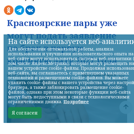
Красноярские пары уже
могут подать заявление
На сайте используется веб-аналити
на брак в первую
Для обеспечения оптимальной работы, анализа
использования и улучшения пользовательского опыта на
красивую дату 2027 года
веб-сайте могут использоваться системы веб-аналитики 
том числе Яндекс.Метрика), которые могут размещать н
вашем устройстве cookie-файлы. Продолжая использова
веб-сайта, вы соглашаетесь с применением указанных
НИА-Красноярск
06.08.2026 11:18
технологий и размещением cookie-файлов. Вы можете
удалить cookie-файлы с вашего устройства через настро
браузера, а также заблокировать размещение cookie-
файлов, однако при этом некоторые функции веб-сайта
могут быть недоступными в связи с технологическими
ограничениями движка.
Подробнее
Я согласен