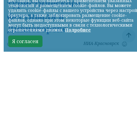
туристического
веб-сайта, вы соглашаетесь с применением указанных
технологий и размещением cookie-файлов. Вы можете
удалить cookie-файлы с вашего устройства через настро
фестиваля в
браузера, а также заблокировать размещение cookie-
файлов, однако при этом некоторые функции веб-сайта
могут быть недоступными в связи с технологическими
Дивногорске
ограничениями движка.
Подробнее
Я согласен
НИА-Красноярск
07.08.2026 17:56