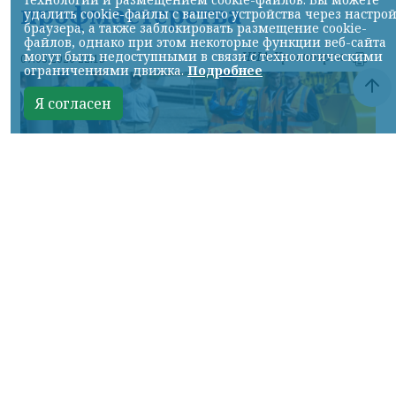
профмастерства
удалить cookie-файлы с вашего устройства через настро
браузера, а также заблокировать размещение cookie-
файлов, однако при этом некоторые функции веб-сайта
могут быть недоступными в связи с технологическими
НИА-Красноярск
07.08.2026 22:13
ограничениями движка.
Подробнее
Я согласен
Фото: АО «СУЭК-Хакасия»
КРАСНОЯРСКИЙ КРАЙ, /НИА-
КРАСНОЯРСК/. Специалисты Бородинского
погрузочно-транспортного управления