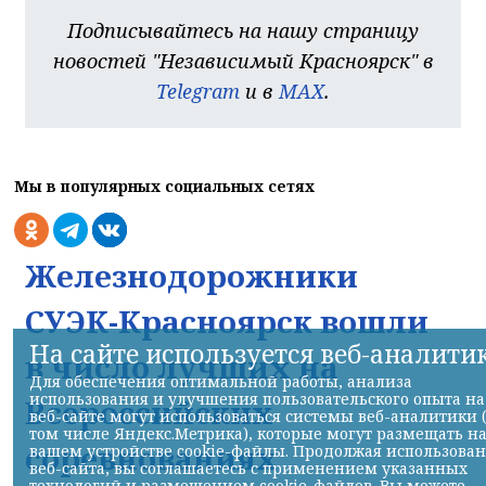
Подписывайтесь на нашу страницу
новостей "Независимый Красноярск" в
Telegram
и в
MAX
.
Мы в популярных социальных сетях
Железнодорожники
СУЭК-Красноярск вошли
На сайте используется веб-аналити
в число лучших на
Для обеспечения оптимальной работы, анализа
использования и улучшения пользовательского опыта на
Всероссийских
веб-сайте могут использоваться системы веб-аналитики 
том числе Яндекс.Метрика), которые могут размещать н
соревнованиях
вашем устройстве cookie-файлы. Продолжая использова
веб-сайта, вы соглашаетесь с применением указанных
технологий и размещением cookie-файлов. Вы можете