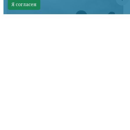
Я согласен
Фото Минобороны России
КРАСНОЯРСКИЙ КРАЙ, /НИА-КРАСНОЯРСК/.
Сумское направление: продолжаются бои
за Уланово и в районе Вольной Слободы.
Идет наступление армии России в
районах поселков Хотень, Писаревке,
южнее Иволжанского и в районе Марьино.