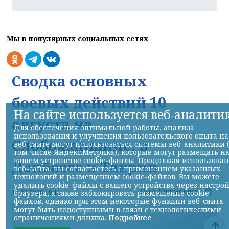
Мы в популярных социальных сетях
Сводка основных
боевых действий 10
На сайте используется веб-аналити
августа на
Для обеспечения оптимальной работы, анализа
использования и улучшения пользовательского опыта на
Слобожанщине, в
веб-сайте могут использоваться системы веб-аналитики 
том числе Яндекс.Метрика), которые могут размещать н
вашем устройстве cookie-файлы. Продолжая использова
Донбассе и Таврии
веб-сайта, вы соглашаетесь с применением указанных
технологий и размещением cookie-файлов. Вы можете
удалить cookie-файлы с вашего устройства через настро
НИА-Красноярск
10.08.2026 19:11
браузера, а также заблокировать размещение cookie-
файлов, однако при этом некоторые функции веб-сайта
могут быть недоступными в связи с технологическими
ограничениями движка.
Подробнее