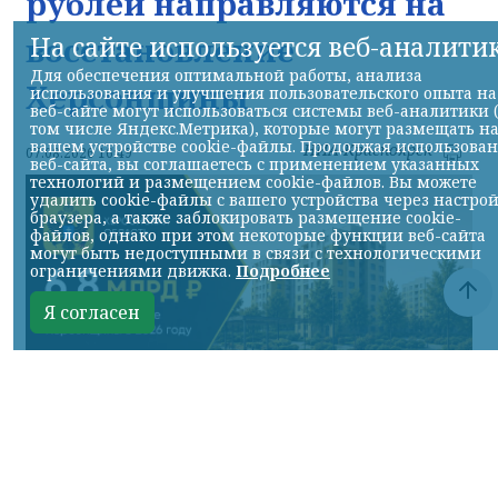
рублей направляются на
На сайте используется веб-аналити
восстановление
Для обеспечения оптимальной работы, анализа
Херсонщины
использования и улучшения пользовательского опыта на
веб-сайте могут использоваться системы веб-аналитики 
том числе Яндекс.Метрика), которые могут размещать н
вашем устройстве cookie-файлы. Продолжая использова
НИА-Красноярск
07.08.2026 16:49
веб-сайта, вы соглашаетесь с применением указанных
технологий и размещением cookie-файлов. Вы можете
удалить cookie-файлы с вашего устройства через настро
браузера, а также заблокировать размещение cookie-
файлов, однако при этом некоторые функции веб-сайта
могут быть недоступными в связи с технологическими
ограничениями движка.
Подробнее
Я согласен
Фото ТГ-канала Владимира Сальдо
КРАСНОЯРСКИЙ КРАЙ, /НИА-КРАСНОЯРСК/.