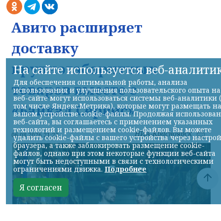
Авито расширяет
доставку
крупногабаритных
На сайте используется веб-аналити
Для обеспечения оптимальной работы, анализа
товаров вместе с
использования и улучшения пользовательского опыта на
веб-сайте могут использоваться системы веб-аналитики 
«Байкал Сервис»
том числе Яндекс.Метрика), которые могут размещать н
вашем устройстве cookie-файлы. Продолжая использова
веб-сайта, вы соглашаетесь с применением указанных
технологий и размещением cookie-файлов. Вы можете
НИА-Красноярск
06.08.2026 21:22
удалить cookie-файлы с вашего устройства через настро
браузера, а также заблокировать размещение cookie-
файлов, однако при этом некоторые функции веб-сайта
могут быть недоступными в связи с технологическими
ограничениями движка.
Подробнее
Я согласен