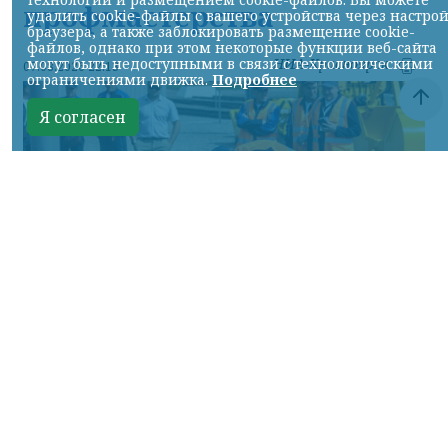
профмастерства
удалить cookie-файлы с вашего устройства через настро
браузера, а также заблокировать размещение cookie-
файлов, однако при этом некоторые функции веб-сайта
могут быть недоступными в связи с технологическими
НИА-Красноярск
07.08.2026 22:13
ограничениями движка.
Подробнее
Я согласен
Фото: АО «СУЭК-Хакасия»
КРАСНОЯРСКИЙ КРАЙ, /НИА-
КРАСНОЯРСК/. Специалисты Бородинского
погрузочно-транспортного управления