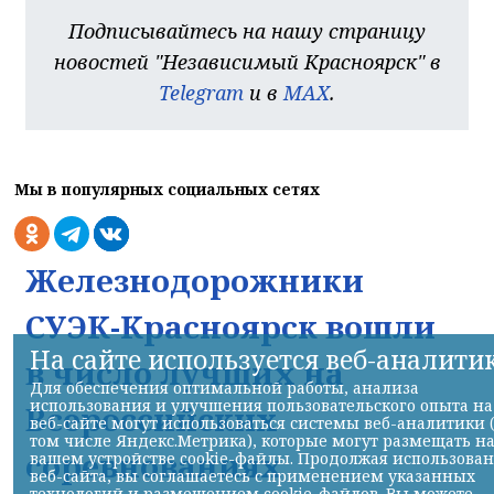
Подписывайтесь на нашу страницу
новостей "Независимый Красноярск" в
Telegram
и в
MAX
.
Мы в популярных социальных сетях
Железнодорожники
СУЭК-Красноярск вошли
На сайте используется веб-аналити
в число лучших на
Для обеспечения оптимальной работы, анализа
использования и улучшения пользовательского опыта на
Всероссийских
веб-сайте могут использоваться системы веб-аналитики 
том числе Яндекс.Метрика), которые могут размещать н
соревнованиях
вашем устройстве cookie-файлы. Продолжая использова
веб-сайта, вы соглашаетесь с применением указанных
технологий и размещением cookie-файлов. Вы можете