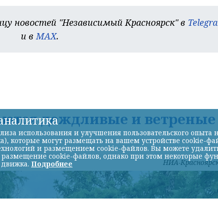
цу новостей "Независимый Красноярск" в
Telegr
и в
MAX
.
аются дождливые и ветреные
-аналитика
лиза использования и улучшения пользовательского опыта н
а), которые могут размещать на вашем устройстве cookie-фа
хнологий и размещением cookie-файлов. Вы можете удалить 
ь размещение cookie-файлов, однако при этом некоторые фу
НИА-Красноярс
 движка.
Подробнее