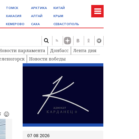
ТОМСК
АРКТИКА
КИТАЙ
ХАКАСИЯ
АЛТАЙ
КРЫМ
КЕМЕРОВО
САХА
СЕВАСТОПОЛЬ
Новости парламента
Донбасс
Лента дня
еленогорск
Новости победы
к
07 08 2026