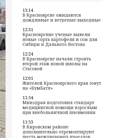
13:14
В Красноярске ожидаются
дождливые и ветреные выходные
12:31
Красноярские ученые вывели
новые сорта картофеля и сои для
Сибири и Дальнего Востока
12:24
В Красноярске начали строить
второй этаж новой школы на
Стасовой
12:01
Жителей Красноярского края зовут
на «БумБатл»
11:54
Минздрав подготовил стандарт
медицинской помощи взрослым
при внебольничной пневмонии
11:53
В Кировском районе
дополнительно отремонтируют
шесть междворовых проездов