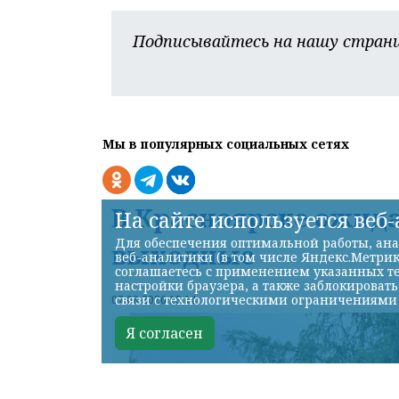
Подписывайтесь на нашу страни
Мы в популярных социальных сетях
В Красноярске ожид
На сайте используется веб
Для обеспечения оптимальной работы, ана
выходные
веб-аналитики (в том числе Яндекс.Метрик
соглашаетесь с применением указанных те
настройки браузера, а также заблокироват
связи с технологическими ограничениями
07.08.2026 13:14
Я согласен