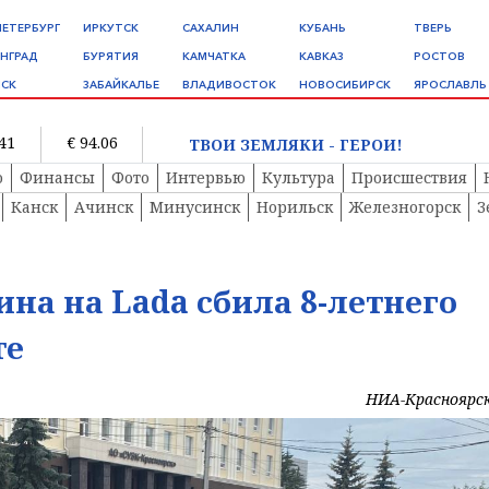
ПЕТЕРБУРГ
ИРКУТСК
САХАЛИН
КУБАНЬ
ТВЕРЬ
НГРАД
БУРЯТИЯ
КАМЧАТКА
КАВКАЗ
РОСТОВ
СК
ЗАБАЙКАЛЬЕ
ВЛАДИВОСТОК
НОВОСИБИРСК
ЯРОСЛАВЛЬ
.41
€ 94.06
ТВОИ ЗЕМЛЯКИ - ГЕРОИ!
о
Финансы
Фото
Интервью
Культура
Происшествия
Канск
Ачинск
Минусинск
Норильск
Железногорск
З
на на Lada сбила 8-летнего
те
НИА-Красноярс