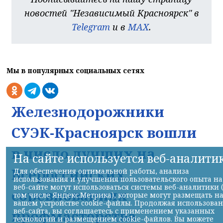
новостей "Независимый Красноярск" в
Telegram
и в
MAX
.
Мы в популярных социальных сетях
Железнодорожники
СУЭК-Красноярск вошли
в число лучших на
На сайте используется веб-аналити
Всероссийских
Для обеспечения оптимальной работы, анализа
использования и улучшения пользовательского опыта на
веб-сайте могут использоваться системы веб-аналитики 
соревнованиях
том числе Яндекс.Метрика), которые могут размещать н
вашем устройстве cookie-файлы. Продолжая использова
веб-сайта, вы соглашаетесь с применением указанных
профмастерства
технологий и размещением cookie-файлов. Вы можете