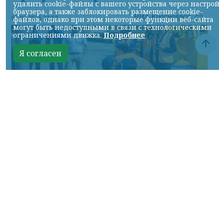
удалить cookie-файлы с вашего устройства через настро
браузера, а также заблокировать размещение cookie-
НИА-Красноярск
07.08.2026 22:13
файлов, однако при этом некоторые функции веб-сайта
могут быть недоступными в связи с технологическими
ограничениями движка.
Подробнее
Я согласен
Фото: АО «СУЭК-Хакасия»
КРАСНОЯРСКИЙ КРАЙ, /НИА-
КРАСНОЯРСК/. Специалисты Бородинского
погрузочно-транспортного управления
стали призёрами Всероссийских