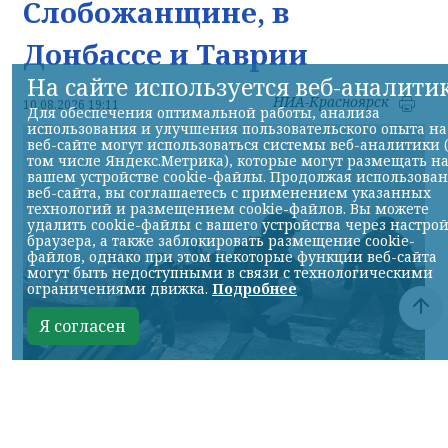
Слобожанщине, в
Донбассе и Таврии
На сайте используется веб-аналити
НИА-Красноярск
10.08.2026 19:11
Для обеспечения оптимальной работы, анализа
использования и улучшения пользовательского опыта на
веб-сайте могут использоваться системы веб-аналитики 
том числе Яндекс.Метрика), которые могут размещать н
вашем устройстве cookie-файлы. Продолжая использова
веб-сайта, вы соглашаетесь с применением указанных
технологий и размещением cookie-файлов. Вы можете
удалить cookie-файлы с вашего устройства через настро
браузера, а также заблокировать размещение cookie-
файлов, однако при этом некоторые функции веб-сайта
могут быть недоступными в связи с технологическими
ограничениями движка.
Подробнее
Я согласен
Фото Минобороны России
КРАСНОЯРСКИЙ КРАЙ, /НИА-КРАСНОЯРСК/.