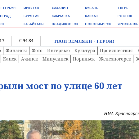
ПЕТЕРБУРГ
ИРКУТСК
САХАЛИН
КУБАНЬ
ТВЕРЬ
НГРАД
БУРЯТИЯ
КАМЧАТКА
КАВКАЗ
РОСТОВ
СК
ЗАБАЙКАЛЬЕ
ВЛАДИВОСТОК
НОВОСИБИРСК
ЯРОСЛАВЛЬ
.17
€ 94.84
ТВОИ ЗЕМЛЯКИ - ГЕРОИ!
о
Финансы
Фото
Интервью
Культура
Происшествия
Канск
Ачинск
Минусинск
Норильск
Железногорск
З
рыли мост по улице 60 лет
НИА-Красноярс