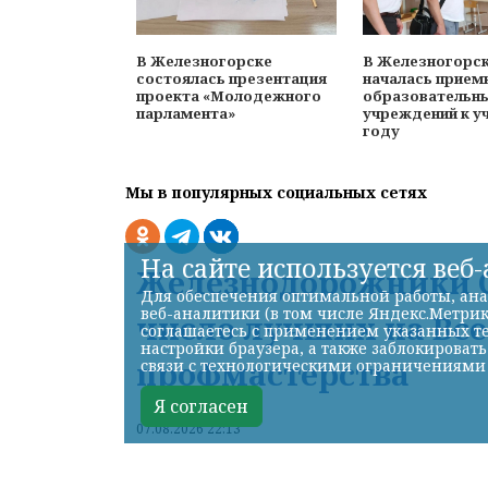
В Железногорске
В Железногорс
состоялась презентация
началась прием
проекта «Молодежного
образовательн
парламента»
учреждений к у
году
Мы в популярных социальных сетях
На сайте используется веб
Железнодорожники С
Для обеспечения оптимальной работы, ана
веб-аналитики (в том числе Яндекс.Метрик
число лучших на Вс
соглашаетесь с применением указанных те
настройки браузера, а также заблокироват
профмастерства
связи с технологическими ограничениями
Я согласен
07.08.2026 22:13