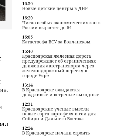
16:30
Новые детские центры в ДНР
16:20
Число особых экономических зон в
России вырастет до 64
16:05
Катастрофа ВСУ за Волчанском
15:40
Красноярская железная дорога
й
предупреждает об ограничениях
движения автотранспорта через
железнодорожный переезд в
городе Уяре
ы
13:14
и».
В Красноярске ожидаются
дождливые и ветреные выходные
12:31
е
Красноярские ученые вывели
новые сорта картофеля и сои для
Сибири и Дальнего Востока
зал
12:24
В Красноярске начали строить