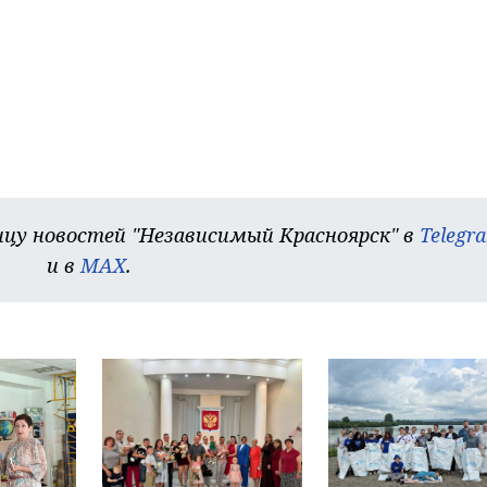
цу новостей "Независимый Красноярск" в
Telegr
и в
MAX
.