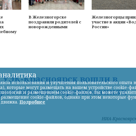
ке
В Железногорске
Железногорцы прин
ка
поздравили родителей с
участие в акции «Во
ых
новорожденными
России»
чебному
-аналитика
УЭК-Красноярск вошли в
лиза использования и улучшения пользовательского опыта н
а), которые могут размещать на вашем устройстве cookie-фа
ероссийских соревнованиях
хнологий и размещением cookie-файлов. Вы можете удалить 
ь размещение cookie-файлов, однако при этом некоторые фу
 движка.
Подробнее
НИА-Красноярс