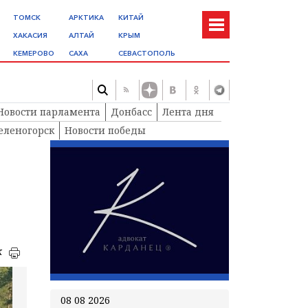
ТОМСК
АРКТИКА
КИТАЙ
ХАКАСИЯ
АЛТАЙ
КРЫМ
КЕМЕРОВО
САХА
СЕВАСТОПОЛЬ
Новости парламента
Донбасс
Лента дня
еленогорск
Новости победы
к
08 08 2026