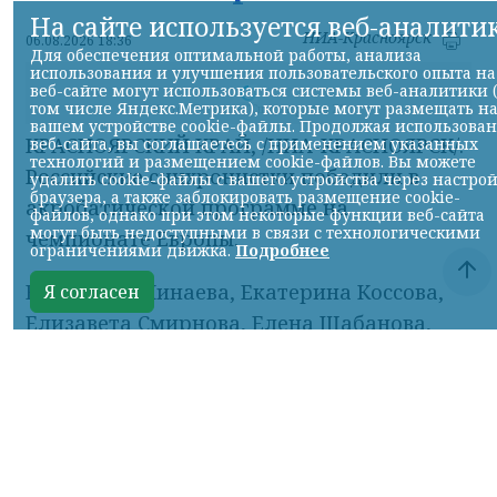
На сайте используется веб-аналити
НИА-Красноярск
06.08.2026 18:36
Для обеспечения оптимальной работы, анализа
использования и улучшения пользовательского опыта на
веб-сайте могут использоваться системы веб-аналитики 
том числе Яндекс.Метрика), которые могут размещать н
Фото ТГ-канала "Спецоперация Z"
вашем устройстве cookie-файлы. Продолжая использова
КРАСНОЯРСКИЙ КРАЙ, /НИА-КРАСНОЯРСК/.
веб-сайта, вы соглашаетесь с применением указанных
технологий и размещением cookie-файлов. Вы можете
Российские синхронистки победили в
удалить cookie-файлы с вашего устройства через настро
браузера, а также заблокировать размещение cookie-
акробатической программе на
файлов, однако при этом некоторые функции веб-сайта
могут быть недоступными в связи с технологическими
чемпионате Европы.
ограничениями движка.
Подробнее
Елизавета Минаева, Екатерина Коссова,
Я согласен
Елизавета Смирнова, Елена Шабанова,
Эвелина Симонова, Ольга Тютюник,
Валерия Плеханова и Майя Дорошко —
трёхкратные чемпионки.
Об этом сообщил ТГ-канал «Спецоперация