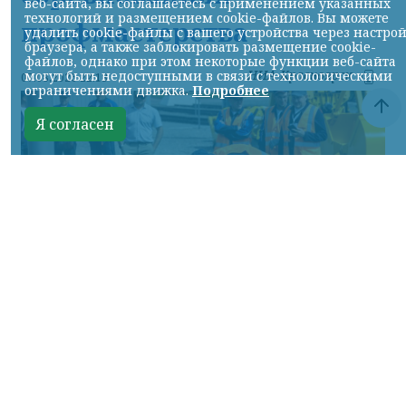
веб-сайта, вы соглашаетесь с применением указанных
технологий и размещением cookie-файлов. Вы можете
профмастерства
удалить cookie-файлы с вашего устройства через настро
браузера, а также заблокировать размещение cookie-
файлов, однако при этом некоторые функции веб-сайта
НИА-Красноярск
могут быть недоступными в связи с технологическими
07.08.2026 22:13
ограничениями движка.
Подробнее
Я согласен
Фото: АО «СУЭК-Хакасия»
КРАСНОЯРСКИЙ КРАЙ, /НИА-
КРАСНОЯРСК/. Специалисты Бородинского