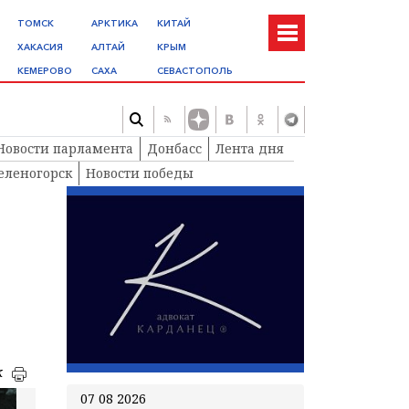
ТОМСК
АРКТИКА
КИТАЙ
ХАКАСИЯ
АЛТАЙ
КРЫМ
КЕМЕРОВО
САХА
СЕВАСТОПОЛЬ
Новости парламента
Донбасс
Лента дня
еленогорск
Новости победы
к
07 08 2026