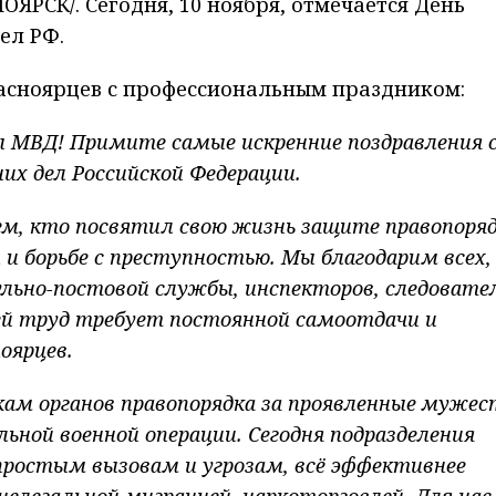
РСК/. Сегодня, 10 ноября, отмечается День
ел РФ.
расноярцев с профессиональным праздником:
 МВД! Примите самые искренние поздравления 
их дел Российской Федерации.
ем, кто посвятил свою жизнь защите правопоряд
 и борьбе с преступностью. Мы благодарим всех,
льно-постовой службы, инспекторов, следовател
чей труд требует постоянной самоотдачи и
оярцев.
кам органов правопорядка за проявленные мужес
льной военной операции. Сегодня подразделения
ростым вызовам и угрозам, всё эффективнее
елегальной миграцией, наркоторговлей. Для нас