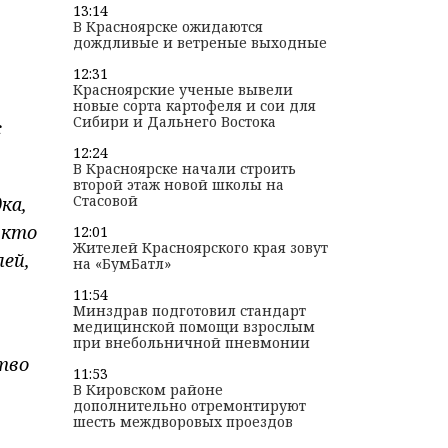
13:14
В Красноярске ожидаются
дождливые и ветреные выходные
12:31
Красноярские ученые вывели
новые сорта картофеля и сои для
Сибири и Дальнего Востока
с
12:24
В Красноярске начали строить
второй этаж новой школы на
Стасовой
ка,
 кто
12:01
Жителей Красноярского края зовут
ей,
на «БумБатл»
11:54
Минздрав подготовил стандарт
медицинской помощи взрослым
при внебольничной пневмонии
тво
11:53
В Кировском районе
дополнительно отремонтируют
шесть междворовых проездов