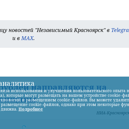
цу новостей "Независимый Красноярск" в
Telegr
и в
MAX
.
-аналитика
. рублей направляются на
лиза использования и улучшения пользовательского опыта н
а), которые могут размещать на вашем устройстве cookie-фа
рсонщины
хнологий и размещением cookie-файлов. Вы можете удалить 
ь размещение cookie-файлов, однако при этом некоторые фу
 движка.
Подробнее
НИА-Красноярс