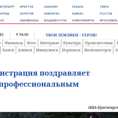
ПЕТЕРБУРГ
ИРКУТСК
САХАЛИН
КУБАНЬ
ТВЕРЬ
НГРАД
БУРЯТИЯ
КАМЧАТКА
КАВКАЗ
РОСТОВ
СК
ЗАБАЙКАЛЬЕ
ВЛАДИВОСТОК
НОВОСИБИРСК
ЯРОСЛАВЛЬ
.41
€ 94.06
ТВОИ ЗЕМЛЯКИ - ГЕРОИ!
о
Финансы
Фото
Интервью
Культура
Происшествия
Канск
Ачинск
Минусинск
Норильск
Железногорск
З
истрация поздравляет
 профессиональным
НИА-Красноярс