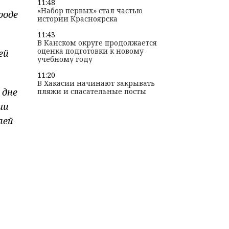
11:48
«Набор первых» стал частью
роде
истории Красноярска
11:43
В Канском округе продолжается
оценка подготовки к новому
ей
учебному году
11:20
В Хакасии начинают закрывать
 дне
пляжи и спасательные посты
ши
лей