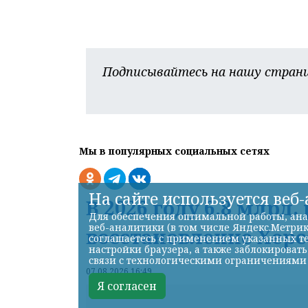
Подписывайтесь на нашу страни
Мы в популярных социальных сетях
На сайте используется веб
В 2026 году 6,8 млрд
Для обеспечения оптимальной работы, ана
веб-аналитики (в том числе Яндекс.Метрик
восстановление Хе
соглашаетесь с применением указанных те
настройки браузера, а также заблокироват
связи с технологическими ограничениями
07.08.2026 16:49
Я согласен